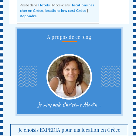
Posté dans
Hotels
|
Mots-clefs :
locations pas
cher en Grèce
,
locations low cost Grèce
|
Répondre
A propos de ce blog
Je m'appelle Christine Moulin...
Je choisis EXPEDIA pour ma location en Grèce