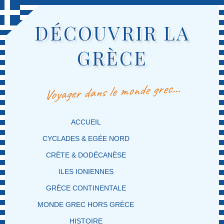
DÉCOUVRIR LA
GRÈCE
Voyager dans le monde grec…
MENU PRINCIPAL
MASQUER LA NAVIGATION PRINCIPALE
MASQUER LA NAVIGATION SECONDAIRE
ACCUEIL
CYCLADES & EGÉE NORD
CRÈTE & DODÉCANÈSE
ILES IONIENNES
GRÈCE CONTINENTALE
MONDE GREC HORS GRÈCE
HISTOIRE