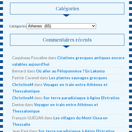
Catégories
Catégories
Commentaires récents
Caquineau Pascaline
dans
Citations grecques antiques encore
valables aujourd’hui
Bernard
dans
Où aller au Péloponnèse ? En Lakonia
Patrick Cavenel
dans
Les plantes sauvages grecques
ChristineM
dans
Voyager en train entre Athènes et
Thessalonique
ChristineM
dans
Sur terre paradisiaque à Agios Efstratios
Denise
dans
Voyager en train entre Athènes et
Thessalonique
François GUÉGAN
dans
Les villages du Mont Ossa en
Thessalie
Jean Paul
dans
Sur terre paradisiaque à Agios Efstratios