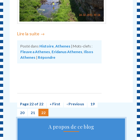
Lire la suite
→
Posté dans
Histoire
,
Athenes
|
Mots-clefs :
Fleuve a Athenes
,
Eridanus Athenes
,
Ilisos
Athenes
|
Répondre
Page 22 of 22
« First
‹ Previous
19
20
21
22
A propos de ce blog