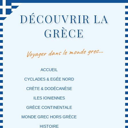
DÉCOUVRIR LA
GRÈCE
Voyager dans le monde grec…
MENU PRINCIPAL
MASQUER LA NAVIGATION PRINCIPALE
MASQUER LA NAVIGATION SECONDAIRE
ACCUEIL
CYCLADES & EGÉE NORD
CRÈTE & DODÉCANÈSE
ILES IONIENNES
GRÈCE CONTINENTALE
MONDE GREC HORS GRÈCE
HISTOIRE