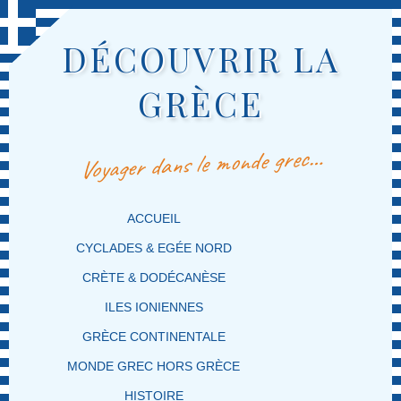
DÉCOUVRIR LA
GRÈCE
Voyager dans le monde grec…
MENU PRINCIPAL
MASQUER LA NAVIGATION PRINCIPALE
MASQUER LA NAVIGATION SECONDAIRE
ACCUEIL
CYCLADES & EGÉE NORD
CRÈTE & DODÉCANÈSE
ILES IONIENNES
GRÈCE CONTINENTALE
MONDE GREC HORS GRÈCE
HISTOIRE