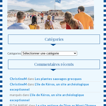
Catégories
Catégories
Commentaires récents
ChristineM
dans
Les plantes sauvages grecques
ChristineM
dans
L’ile de Kéros, un site archéologique
exceptionnel
marqués
dans
L’ile de Kéros, un site archéologique
exceptionnel
ELDA NARAF
dans
Le site antique de Dion au Mont Olympe