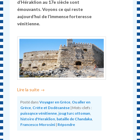
d’Héraklion au 17e siècle sont
émouvants. Voyons ce qui reste
aujourd’hui de l’immense forteresse
vénitienne.
Lire la suite
→
Posté dans
Voyager en Grèce
,
Ou aller en
Grèce
,
Crète et Dodécanèse
|
Mots-clefs :
puissqnce vénitienne
,
joug turc ottoman
,
histoire d'Heraklion
,
bataille de Chandaka
,
Francesco Morosini
|
Répondre