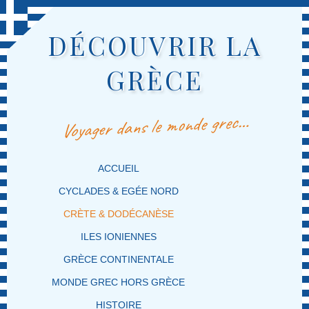
DÉCOUVRIR LA
GRÈCE
Voyager dans le monde grec…
MENU PRINCIPAL
MASQUER LA NAVIGATION PRINCIPALE
MASQUER LA NAVIGATION SECONDAIRE
ACCUEIL
CYCLADES & EGÉE NORD
CRÈTE & DODÉCANÈSE
ILES IONIENNES
GRÈCE CONTINENTALE
MONDE GREC HORS GRÈCE
HISTOIRE