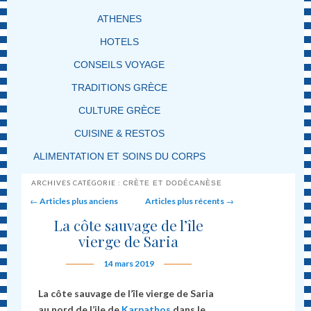
ATHENES
HOTELS
CONSEILS VOYAGE
TRADITIONS GRÈCE
CULTURE GRÈCE
CUISINE & RESTOS
ALIMENTATION ET SOINS DU CORPS
ARCHIVES CATÉGORIE :
CRÈTE ET DODÉCANÈSE
Post navigation
←
Articles plus anciens
Articles plus récents
→
La côte sauvage de l’île
vierge de Saria
14 mars 2019
La côte sauvage de l’île vierge de Saria
au nord de l’ile de
Karpathos
dans le