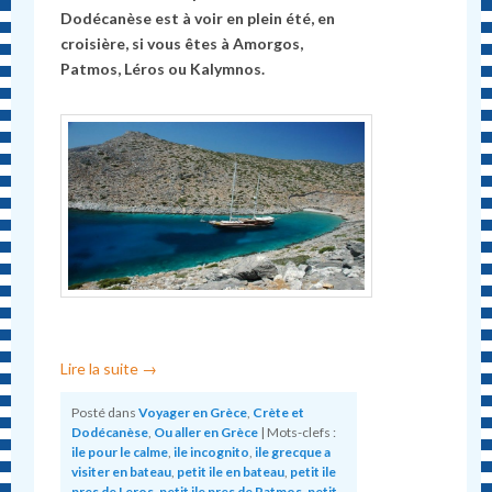
Dodécanèse est à voir en plein été, en
croisière, si vous êtes à Amorgos,
Patmos, Léros ou Kalymnos.
Lire la suite
→
Posté dans
Voyager en Grèce
,
Crète et
Dodécanèse
,
Ou aller en Grèce
|
Mots-clefs :
ile pour le calme
,
ile incognito
,
ile grecque a
visiter en bateau
,
petit ile en bateau
,
petit ile
pres de Leros
,
petit ile pres de Patmos
,
petit