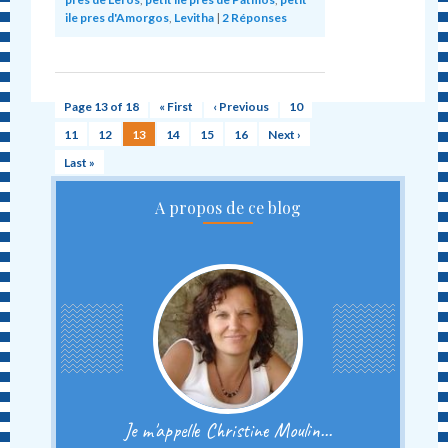
ile pres d'Amorgos
,
Levitha
|
2
Réponses
Page 13 of 18
« First
‹ Previous
10
11
12
13
14
15
16
Next ›
Last »
A propos de ce blog
Je m'appelle Christine Moulin...