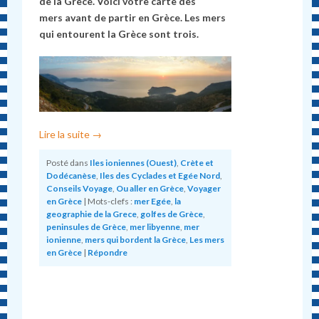
de la Grèce. Voici votre carte des
mers avant de partir en Grèce. Les mers
qui entourent la Grèce sont trois.
Lire la suite
→
Posté dans
Iles ioniennes (Ouest)
,
Crète et
Dodécanèse
,
Iles des Cyclades et Egée Nord
,
Conseils Voyage
,
Ou aller en Grèce
,
Voyager
en Grèce
|
Mots-clefs :
mer Egée
,
la
geographie de la Grece
,
golfes de Grèce
,
peninsules de Grèce
,
mer libyenne
,
mer
ionienne
,
mers qui bordent la Grèce
,
Les mers
en Grèce
|
Répondre