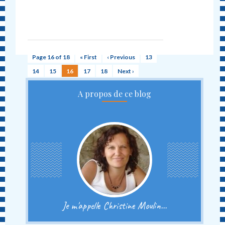
Page 16 of 18
« First
‹ Previous
13
14
15
16
17
18
Next ›
A propos de ce blog
Je m'appelle Christine Moulin...