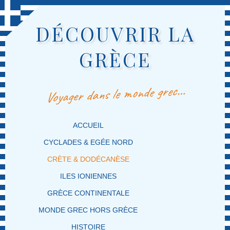
DÉCOUVRIR LA
GRÈCE
Voyager dans le monde grec…
MENU PRINCIPAL
MASQUER LA NAVIGATION PRINCIPALE
MASQUER LA NAVIGATION SECONDAIRE
ACCUEIL
CYCLADES & EGÉE NORD
CRÈTE & DODÉCANÈSE
ILES IONIENNES
GRÈCE CONTINENTALE
MONDE GREC HORS GRÈCE
HISTOIRE