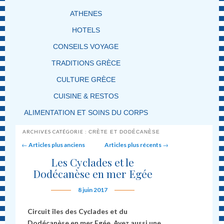
ATHENES
HOTELS
CONSEILS VOYAGE
TRADITIONS GRÈCE
CULTURE GRÈCE
CUISINE & RESTOS
ALIMENTATION ET SOINS DU CORPS
ARCHIVES CATÉGORIE :
CRÈTE ET DODÉCANÈSE
Post navigation
←
Articles plus anciens
Articles plus récents
→
Les Cyclades et le
Dodécanèse en mer Egée
8 juin 2017
Circuit îles des Cyclades et du
Dodécanèse en mer Egée. Ayez aussi une