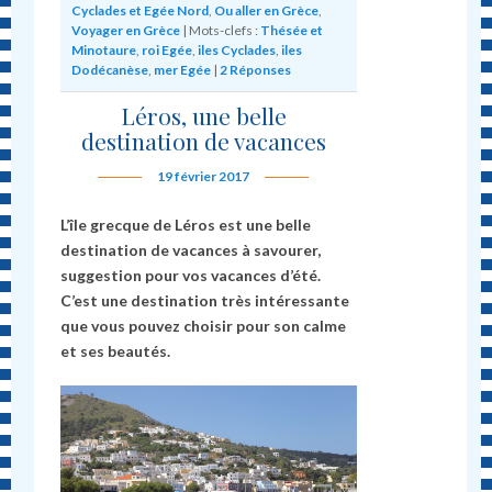
Cyclades et Egée Nord
,
Ou aller en Grèce
,
Voyager en Grèce
|
Mots-clefs :
Thésée et
Minotaure
,
roi Egée
,
iles Cyclades
,
iles
Dodécanèse
,
mer Egée
|
2
Réponses
Léros, une belle
destination de vacances
19 février 2017
L’île grecque de Léros est une belle
destination de vacances à savourer,
suggestion pour vos vacances d’été.
C’est une destination très intéressante
que vous pouvez choisir pour son calme
et ses beautés.