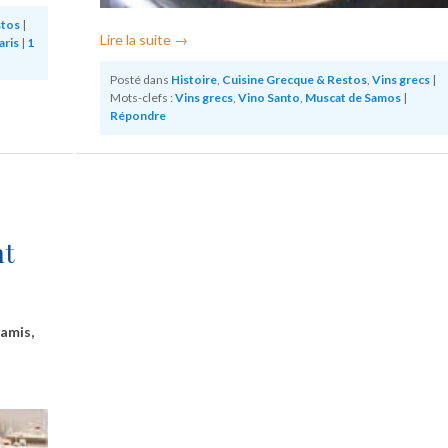
stos
|
Lire la suite
→
aris
|
1
Posté dans
Histoire
,
Cuisine Grecque & Restos
,
Vins grecs
|
Mots-clefs :
Vins grecs
,
Vino Santo
,
Muscat de Samos
|
Répondre
nt
 amis,