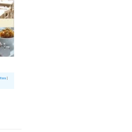
stos
|