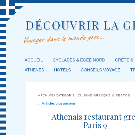
DÉCOUVRIR LA G
Voyager dans le monde grec…
MENU PRINCIPAL
ACCUEIL
MASQUER LA NAVIGATION PRINCIPALE
MASQUER LA NAVIGATION SECONDAIRE
CYCLADES & EGÉE NORD
CRÈTE &
ATHENES
HOTELS
CONSEILS VOYAGE
T
ARCHIVES CATÉGORIE :
CUISINE GRECQUE & RESTOS
Post navigation
←
Articles plus anciens
Athenais restaurant gr
Paris 9