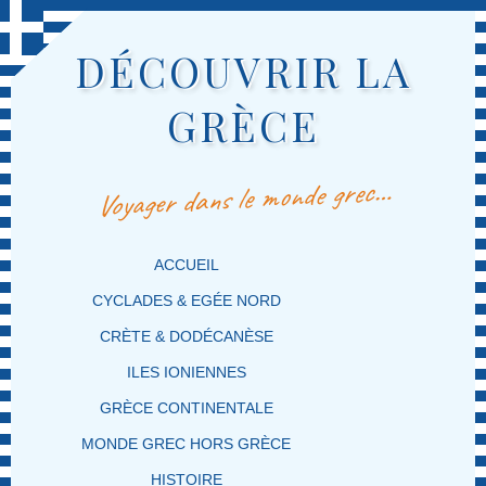
DÉCOUVRIR LA
GRÈCE
Voyager dans le monde grec…
MENU PRINCIPAL
MASQUER LA NAVIGATION PRINCIPALE
MASQUER LA NAVIGATION SECONDAIRE
ACCUEIL
CYCLADES & EGÉE NORD
CRÈTE & DODÉCANÈSE
ILES IONIENNES
GRÈCE CONTINENTALE
MONDE GREC HORS GRÈCE
HISTOIRE