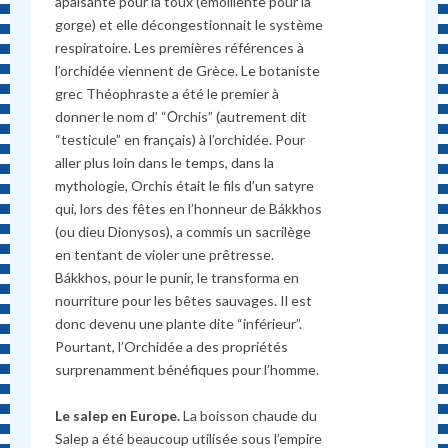
apaisante pour la toux (émolliente pour la
gorge) et elle décongestionnait le système
respiratoire. Les premières références à
l’orchidée viennent de Grèce. Le botaniste
grec Théophraste a été le premier à
donner le nom d’ “Οrchis” (autrement dit
“testicule” en français) à l’orchidée. Pour
aller plus loin dans le temps, dans la
mythologie, Orchis était le fils d’un satyre
qui, lors des fêtes en l’honneur de Bákkhos
(ou dieu Dionysos), a commis un sacrilège
en tentant de violer une prêtresse.
Bákkhos, pour le punir, le transforma en
nourriture pour les bêtes sauvages. Il est
donc devenu une plante dite “inférieur”.
Pourtant, l’Orchidée a des propriétés
surprenamment bénéfiques pour l’homme.
Le salep en Europe.
La boisson chaude du
Salep a été beaucoup utilisée sous l’empire