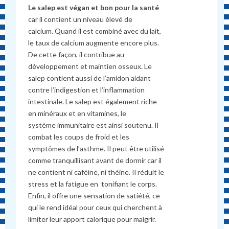
Le salep est végan et bon pour la santé
car il
contient
un
niveau
élevé
de
calcium
.
Quand
il
est
combiné
avec
du
lait
,
le
taux
de
calcium
augmente
encore
plus
.
De
cette
façon
,
il
contribue
au
développement
et maintien
osseux. Le
salep contient aussi de l’amidon aidant
contre l’indigestion et l’inflammation
intestinale. Le salep est également r
iche
en minéraux et en
vitamines, le
système
immunitaire est ainsi soutenu. Il
combat les coups de froid et les
symptômes de l’asthme. Il peut
être
utilisé
comme
tranquillisant avant
de
dormir
car
il
ne
contient ni caféine, ni
théine. Il réduit le
stress et la fatigue en tonifiant le corps.
Enfin, il offre une sensation de satiété, ce
qui le rend idéal pour ceux qui cherchent à
limiter leur apport calorique pour maigrir.