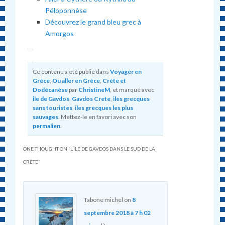
Péloponnèse
Découvrez le grand bleu grec à
Amorgos
Ce contenu a été publié dans
Voyager en
Grèce
,
Ou aller en Grèce
,
Crète et
Dodécanèse
par
ChristineM
, et marqué avec
ile de Gavdos
,
Gavdos Crete
,
iles grecques
sans touristes
,
iles grecques les plus
sauvages
. Mettez-le en favori avec son
permalien
.
ONE THOUGHT ON “
L’ÎLE DE GAVDOS DANS LE SUD DE LA
CRÈTE
”
Tabone michel
on
8
septembre 2018 à 7 h 02