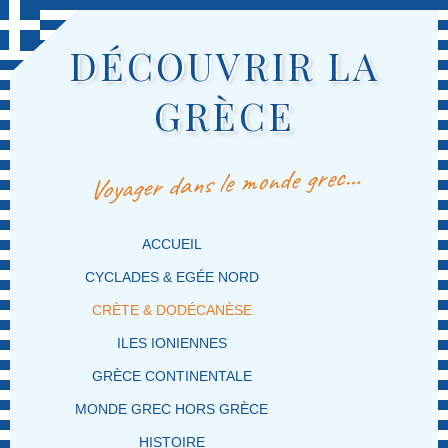
DÉCOUVRIR LA
GRÈCE
Voyager dans le monde grec…
MENU PRINCIPAL
MASQUER LA NAVIGATION PRINCIPALE
MASQUER LA NAVIGATION SECONDAIRE
ACCUEIL
CYCLADES & EGÉE NORD
CRÈTE & DODÉCANÈSE
ILES IONIENNES
GRÈCE CONTINENTALE
MONDE GREC HORS GRÈCE
HISTOIRE