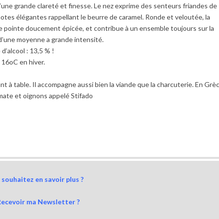
d’une grande clareté et finesse. Le nez exprime des senteurs friandes de
notes élégantes rappellant le beurre de caramel. Ronde et veloutée, la
e pointe doucement épicée, et contribue à un ensemble toujours sur la
’une moyenne a grande intensité.
d’alcool : 13,5 % !
à 16oC en hiver.
 à table. Il accompagne aussi bien la viande que la charcuterie. En Grèc
omate et oignons appelé Stifado
souhaitez en savoir plus ?
Recevoir ma Newsletter ?