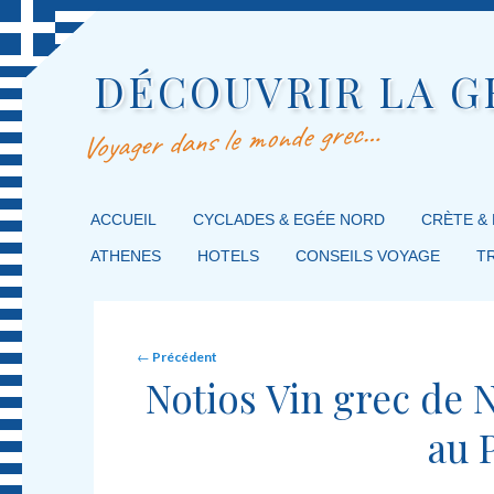
DÉCOUVRIR LA G
Voyager dans le monde grec…
MENU PRINCIPAL
ACCUEIL
MASQUER LA NAVIGATION PRINCIPALE
MASQUER LA NAVIGATION SECONDAIRE
CYCLADES & EGÉE NORD
CRÈTE &
ATHENES
HOTELS
CONSEILS VOYAGE
T
Post navigation
←
Précédent
Notios Vin grec de 
au 