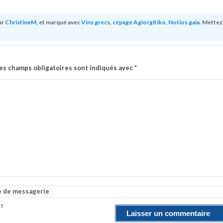
ar
ChristineM
, et marqué avec
Vins grecs
,
cépage Agiorgitiko
,
Notios gaia
. Mettez
es champs obligatoires sont indiqués avec
*
e de messagerie
 !