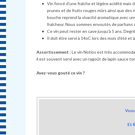
Vin foncé d’une fraîche et légère acidité mais 
prunes et de fruits rouges mûrs ainsi que des 
bouche reprend la vivacité aromatique avec un
fraîcheur. Nous sommes envoutés de parfums d
Ce vin peut rester en cave jusqu’à 5 ans. Degré 
Il doit être servi à 14oC lors des mois d’été et 
Assortissement :
Le vin Notios est très accommodant
il est souvent servi avec un ragoût de lapin sauce t
Avez-vous gouté ce vin ?
Vous 
Et 