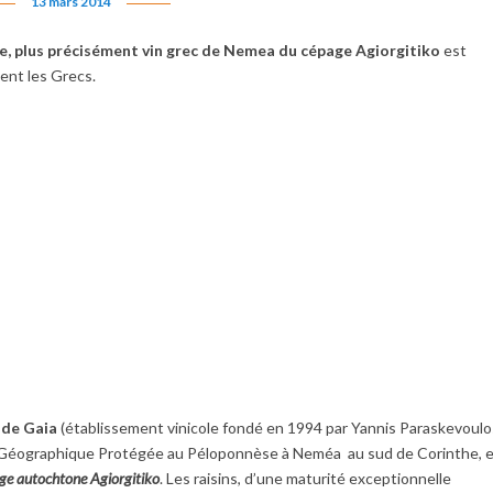
13 mars 2014
se, plus précisément vin grec de Nemea du cépag
e Agiorgitiko
est
ent les Grecs.
 de Gaia
(établissement vinicole fondé en 1994 par Yannis Paraskevoulo
n Géographique Protégée au Péloponnèse à Neméa au sud de Corinthe, 
ge autochtone Agiorgitiko
. Les raisins, d’une maturité exceptionnelle