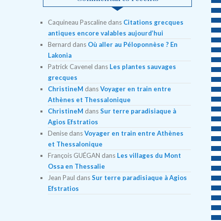
Caquineau Pascaline
dans
Citations grecques
antiques encore valables aujourd’hui
Bernard
dans
Où aller au Péloponnèse ? En
Lakonia
Patrick Cavenel
dans
Les plantes sauvages
grecques
ChristineM
dans
Voyager en train entre
Athènes et Thessalonique
ChristineM
dans
Sur terre paradisiaque à
Agios Efstratios
Denise
dans
Voyager en train entre Athènes
et Thessalonique
François GUÉGAN
dans
Les villages du Mont
Ossa en Thessalie
Jean Paul
dans
Sur terre paradisiaque à Agios
Efstratios