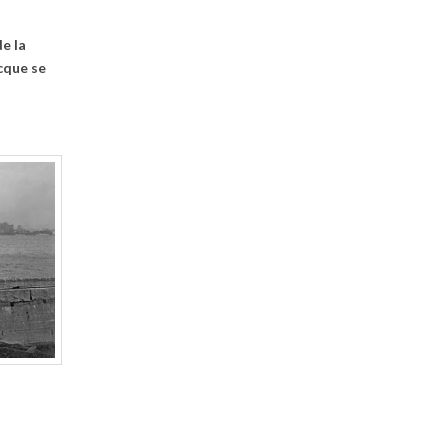
e la
cque se