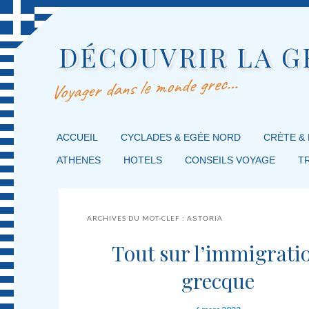
DÉCOUVRIR LA G
Voyager dans le monde grec…
MENU PRINCIPAL
ACCUEIL
MASQUER LA NAVIGATION PRINCIPALE
MASQUER LA NAVIGATION SECONDAIRE
CYCLADES & EGÉE NORD
CRÈTE &
ATHENES
HOTELS
CONSEILS VOYAGE
T
ARCHIVES DU MOT-CLEF :
ASTORIA
Tout sur l’immigrati
grecque