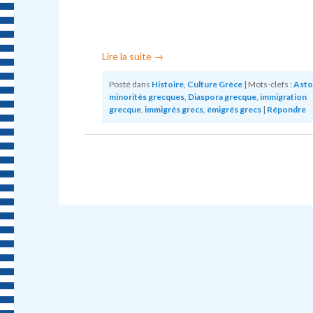
Lire la suite
→
Posté dans
Histoire
,
Culture Grèce
|
Mots-clefs :
Asto
minorités grecques
,
Diaspora grecque
,
immigration
grecque
,
immigrés grecs
,
émigrés grecs
|
Répondre