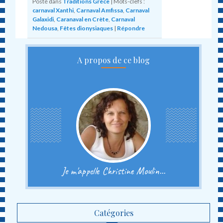
Posté dans
Traditions Grèce
|
Mots-clefs :
carnaval Xanthi
,
Carnaval Amfissa
,
Carnaval
Galaxidi
,
Caranaval en Crète
,
Carnaval
Nedousa
,
Fêtes dionysiaques
|
Répondre
A propos de ce blog
Je m'appelle Christine Moulin...
Catégories