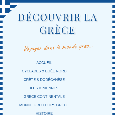
DÉCOUVRIR LA
GRÈCE
Voyager dans le monde grec…
MENU PRINCIPAL
MASQUER LA NAVIGATION PRINCIPALE
MASQUER LA NAVIGATION SECONDAIRE
ACCUEIL
CYCLADES & EGÉE NORD
CRÈTE & DODÉCANÈSE
ILES IONIENNES
GRÈCE CONTINENTALE
MONDE GREC HORS GRÈCE
HISTOIRE