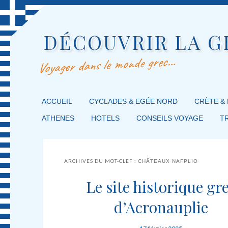
DÉCOUVRIR LA G
Voyager dans le monde grec…
MENU PRINCIPAL
ACCUEIL
MASQUER LA NAVIGATION PRINCIPALE
MASQUER LA NAVIGATION SECONDAIRE
CYCLADES & EGÉE NORD
CRÈTE &
ATHENES
HOTELS
CONSEILS VOYAGE
T
ARCHIVES DU MOT-CLEF :
CHÂTEAUX NAFPLIO
Le site historique gr
d’Acronauplie