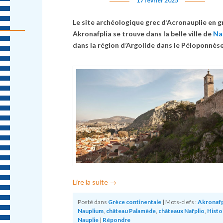
17 février 2025
Le site archéologique grec d’Acronauplie en g
Akronafplia se trouve dans la belle ville de
Na
dans la région d’Argolide dans le Péloponnèse
Lire la suite
→
Posté dans
Grèce continentale
|
Mots-clefs :
Akronafp
Nauplium
,
château Palamède
,
châteaux Nafplio
,
Histo
Nauplie
|
Répondre