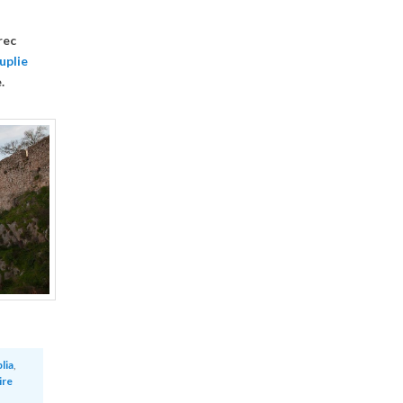
rec
uplie
.
lia
,
ire