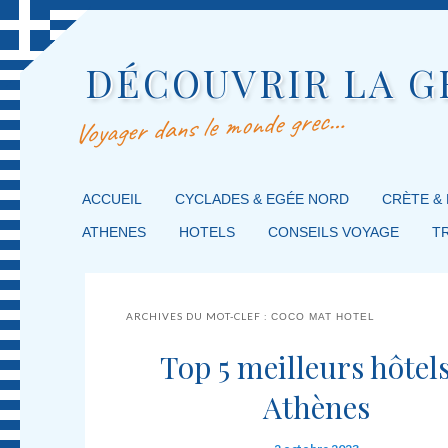
DÉCOUVRIR LA G
Voyager dans le monde grec…
MENU PRINCIPAL
ACCUEIL
MASQUER LA NAVIGATION PRINCIPALE
MASQUER LA NAVIGATION SECONDAIRE
CYCLADES & EGÉE NORD
CRÈTE &
ATHENES
HOTELS
CONSEILS VOYAGE
T
ARCHIVES DU MOT-CLEF :
COCO MAT HOTEL
Top 5 meilleurs hôtels
Athènes