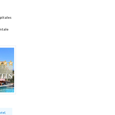
pitales
ntale
otel
,