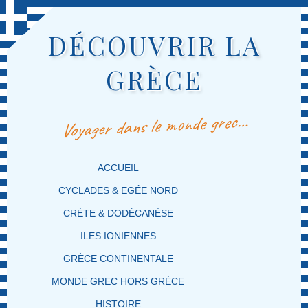
DÉCOUVRIR LA
GRÈCE
Voyager dans le monde grec…
MENU PRINCIPAL
MASQUER LA NAVIGATION PRINCIPALE
MASQUER LA NAVIGATION SECONDAIRE
ACCUEIL
CYCLADES & EGÉE NORD
CRÈTE & DODÉCANÈSE
ILES IONIENNES
GRÈCE CONTINENTALE
MONDE GREC HORS GRÈCE
HISTOIRE