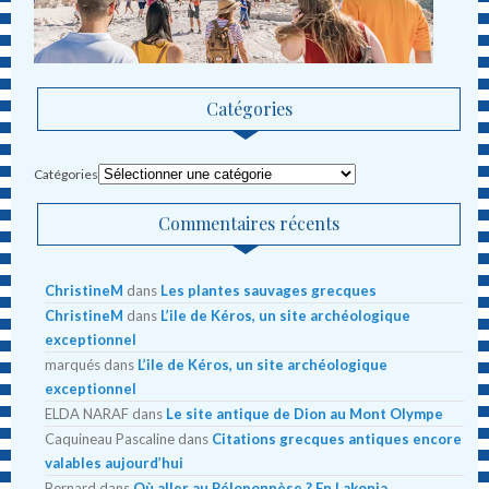
Catégories
Catégories
Commentaires récents
ChristineM
dans
Les plantes sauvages grecques
ChristineM
dans
L’ile de Kéros, un site archéologique
exceptionnel
marqués
dans
L’ile de Kéros, un site archéologique
exceptionnel
ELDA NARAF
dans
Le site antique de Dion au Mont Olympe
Caquineau Pascaline
dans
Citations grecques antiques encore
valables aujourd’hui
Bernard
dans
Où aller au Péloponnèse ? En Lakonia