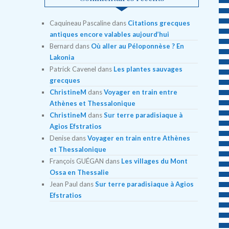
Caquineau Pascaline
dans
Citations grecques
antiques encore valables aujourd’hui
Bernard
dans
Où aller au Péloponnèse ? En
Lakonia
Patrick Cavenel
dans
Les plantes sauvages
grecques
ChristineM
dans
Voyager en train entre
Athènes et Thessalonique
ChristineM
dans
Sur terre paradisiaque à
Agios Efstratios
Denise
dans
Voyager en train entre Athènes
et Thessalonique
François GUÉGAN
dans
Les villages du Mont
Ossa en Thessalie
Jean Paul
dans
Sur terre paradisiaque à Agios
Efstratios