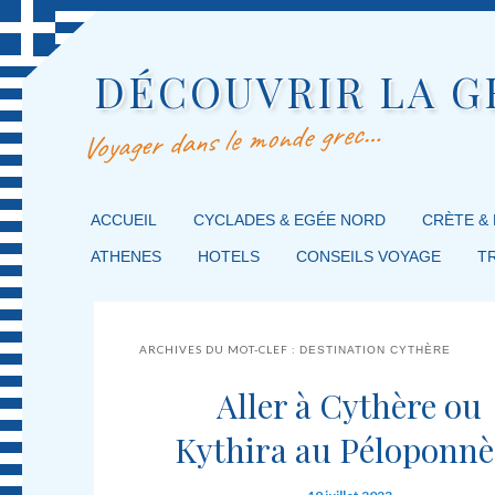
DÉCOUVRIR LA G
Voyager dans le monde grec…
MENU PRINCIPAL
ACCUEIL
MASQUER LA NAVIGATION PRINCIPALE
MASQUER LA NAVIGATION SECONDAIRE
CYCLADES & EGÉE NORD
CRÈTE &
ATHENES
HOTELS
CONSEILS VOYAGE
T
ARCHIVES DU MOT-CLEF :
DESTINATION CYTHÈRE
Aller à Cythère ou
Kythira au Péloponnè