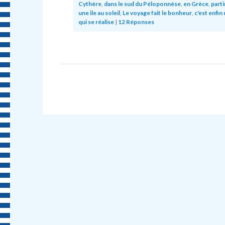
Cythère
,
dans le sud du Péloponnèse
,
en Grèce
,
parti
une ile au soleil
,
Le voyage fait le bonheur
,
c'est enfin
qui se réalise
|
12
Réponses