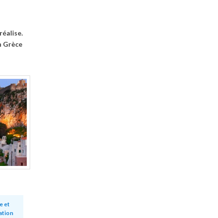
réalise.
n Grèce
e et
ation