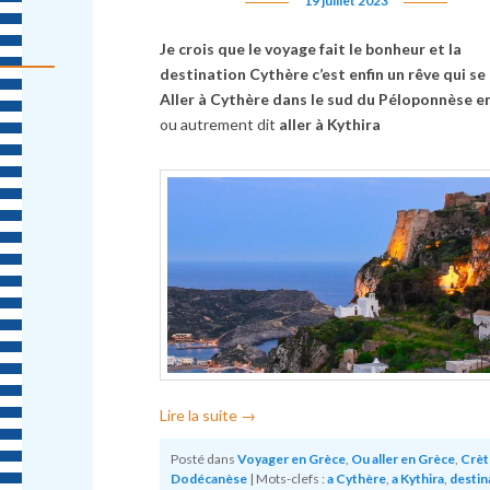
19 juillet 2023
Je crois que le voyage fait le bonheur et la
destination Cythère c’est enfin un rêve qui se 
Aller à Cythère
dans le sud du Péloponnèse e
ou autrement dit
aller à Kythira
Lire la suite
→
Posté dans
Voyager en Grèce
,
Ou aller en Grèce
,
Crèt
Dodécanèse
|
Mots-clefs :
a Cythère
,
a Kythira
,
destin