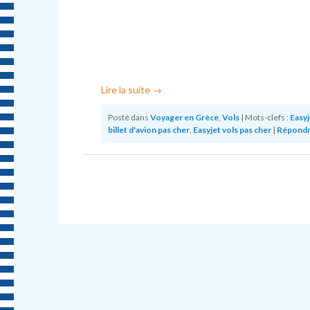
Lire la suite
→
Posté dans
Voyager en Grèce
,
Vols
|
Mots-clefs :
Easyj
billet d'avion pas cher
,
Easyjet vols pas cher
|
Répond