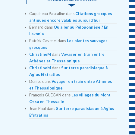
Caquineau Pascaline
dans
Citations grecques
antiques encore valables aujourd’hui
Bernard
dans
Où aller au Péloponnèse ? En
Lakonia
Patrick Cavenel
dans
Les plantes sauvages
grecques
ChristineM
dans
Voyager en train entre
Athènes et Thessalonique
ChristineM
dans
Sur terre paradisiaque à
Agios Efstratios
Denise
dans
Voyager en train entre Athènes
et Thessalonique
François GUÉGAN
dans
Les villages du Mont
Ossa en Thessalie
Jean Paul
dans
Sur terre paradisiaque à Agios
Efstratios