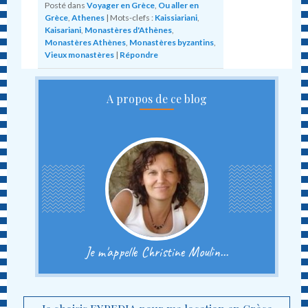
Posté dans
Voyager en Grèce
,
Ou aller en
Grèce
,
Athenes
|
Mots-clefs :
Kaissiariani
,
Kaisariani
,
Monastères d'Athènes
,
Monastères Athènes
,
Monastères byzantins
,
Vieux monastères
|
Répondre
A propos de ce blog
Je m'appelle Christine Moulin...