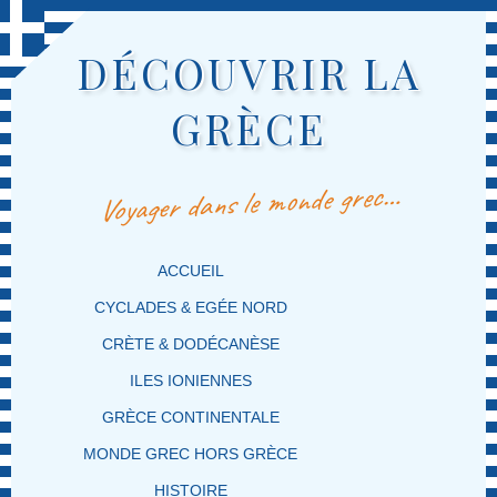
DÉCOUVRIR LA
GRÈCE
Voyager dans le monde grec…
MENU PRINCIPAL
MASQUER LA NAVIGATION PRINCIPALE
MASQUER LA NAVIGATION SECONDAIRE
ACCUEIL
CYCLADES & EGÉE NORD
CRÈTE & DODÉCANÈSE
ILES IONIENNES
GRÈCE CONTINENTALE
MONDE GREC HORS GRÈCE
HISTOIRE