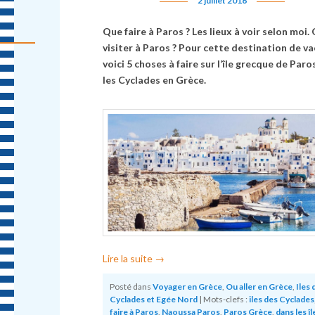
2 juillet 2016
Que faire à Paros ? Les lieux à voir selon moi.
visiter à Paros ? Pour cette destination de v
voici 5 choses à faire sur l’île grecque de Paro
les Cyclades en Grèce.
Lire la suite
→
Posté dans
Voyager en Grèce
,
Ou aller en Grèce
,
Iles 
Cyclades et Egée Nord
|
Mots-clefs :
iles des Cyclades
faire à Paros
,
Naoussa Paros
,
Paros Grèce
,
dans les îl