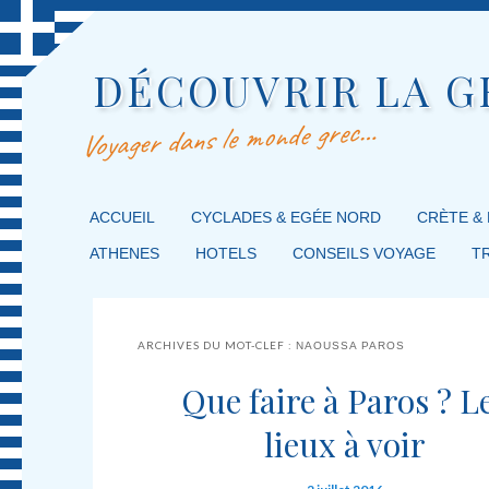
DÉCOUVRIR LA G
Voyager dans le monde grec…
MENU PRINCIPAL
ACCUEIL
MASQUER LA NAVIGATION PRINCIPALE
MASQUER LA NAVIGATION SECONDAIRE
CYCLADES & EGÉE NORD
CRÈTE &
ATHENES
HOTELS
CONSEILS VOYAGE
T
ARCHIVES DU MOT-CLEF :
NAOUSSA PAROS
Que faire à Paros ? L
lieux à voir