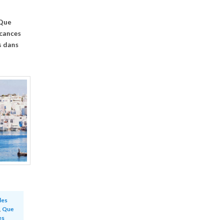
 Que
acances
s dans
des
,
Que
es