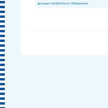
grecques
,
Parikia Paros
|
18
Réponses