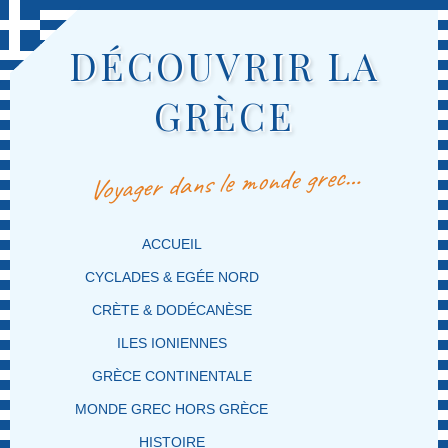
DÉCOUVRIR LA
GRÈCE
Voyager dans le monde grec…
MENU PRINCIPAL
MASQUER LA NAVIGATION PRINCIPALE
MASQUER LA NAVIGATION SECONDAIRE
ACCUEIL
CYCLADES & EGÉE NORD
CRÈTE & DODÉCANÈSE
ILES IONIENNES
GRÈCE CONTINENTALE
MONDE GREC HORS GRÈCE
HISTOIRE