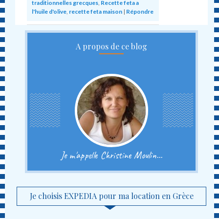
traditionnelles grecques
,
Recette feta a
l'huile d'olive
,
recette feta maison
|
Répondre
A propos de ce blog
Je m'appelle Christine Moulin...
Je choisis EXPEDIA pour ma location en Grèce