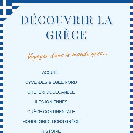
DÉCOUVRIR LA
GRÈCE
Voyager dans le monde grec…
MENU PRINCIPAL
MASQUER LA NAVIGATION PRINCIPALE
MASQUER LA NAVIGATION SECONDAIRE
ACCUEIL
CYCLADES & EGÉE NORD
CRÈTE & DODÉCANÈSE
ILES IONIENNES
GRÈCE CONTINENTALE
MONDE GREC HORS GRÈCE
HISTOIRE