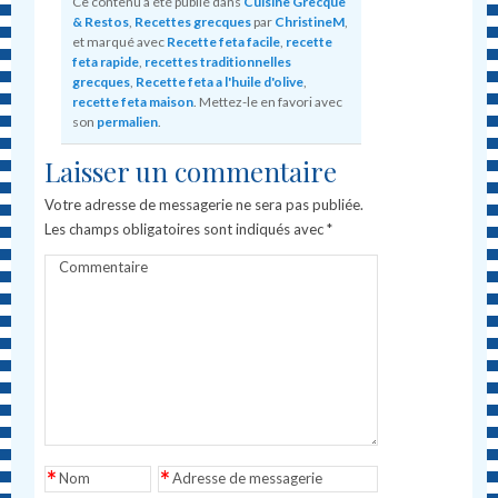
Ce contenu a été publié dans
Cuisine Grecque
& Restos
,
Recettes grecques
par
ChristineM
,
et marqué avec
Recette feta facile
,
recette
feta rapide
,
recettes traditionnelles
grecques
,
Recette feta a l'huile d'olive
,
recette feta maison
. Mettez-le en favori avec
son
permalien
.
Laisser un commentaire
Votre adresse de messagerie ne sera pas publiée.
Les champs obligatoires sont indiqués avec
*
Commentaire
*
*
Nom
Adresse de messagerie