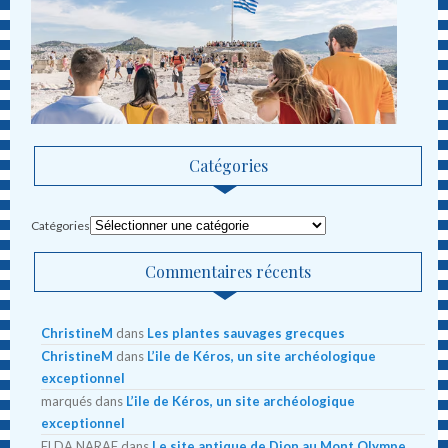
Catégories
Catégories
Commentaires récents
ChristineM
dans
Les plantes sauvages grecques
ChristineM
dans
L’ile de Kéros, un site archéologique
exceptionnel
marqués
dans
L’ile de Kéros, un site archéologique
exceptionnel
ELDA NARAF
dans
Le site antique de Dion au Mont Olympe