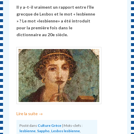
Il y a-t-il vraiment un rapport entre l
’
île
grecque
de
Lesbos
et
le
mot
«
lesbienne
» ? Le mot «lesbienne» a été introduit
pour la première fois dans le
dictionnaire au 20e siècle.
Lire la suite
→
Posté dans
Culture Grèce
|
Mots-clefs :
lesbienne
,
Sappho
,
Lesbos lesbienne
,