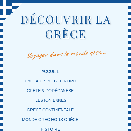
DÉCOUVRIR LA
GRÈCE
Voyager dans le monde grec…
MENU PRINCIPAL
MASQUER LA NAVIGATION PRINCIPALE
MASQUER LA NAVIGATION SECONDAIRE
ACCUEIL
CYCLADES & EGÉE NORD
CRÈTE & DODÉCANÈSE
ILES IONIENNES
GRÈCE CONTINENTALE
MONDE GREC HORS GRÈCE
HISTOIRE