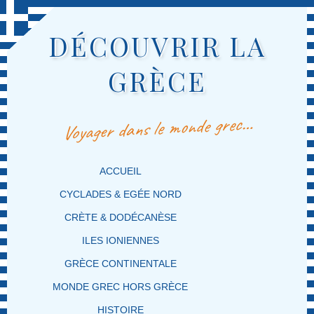
DÉCOUVRIR LA
GRÈCE
Voyager dans le monde grec…
MENU PRINCIPAL
MASQUER LA NAVIGATION PRINCIPALE
MASQUER LA NAVIGATION SECONDAIRE
ACCUEIL
CYCLADES & EGÉE NORD
CRÈTE & DODÉCANÈSE
ILES IONIENNES
GRÈCE CONTINENTALE
MONDE GREC HORS GRÈCE
HISTOIRE