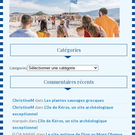
Catégories
Catégories
Commentaires récents
ChristineM
dans
Les plantes sauvages grecques
ChristineM
dans
L’ile de Kéros, un site archéologique
exceptionnel
marqués
dans
L’ile de Kéros, un site archéologique
exceptionnel
ELDA NARAF
dans
Le site antique de Dion au Mont Olympe