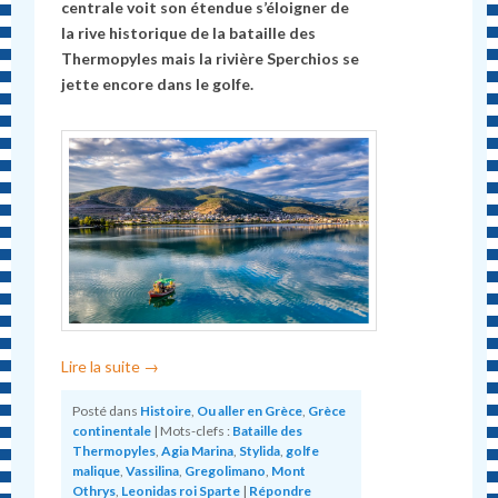
centrale voit son étendue s’éloigner de
la rive historique de la bataille des
Thermopyles mais la rivière Sperchios se
jette encore dans le golfe.
Lire la suite
→
Posté dans
Histoire
,
Ou aller en Grèce
,
Grèce
continentale
|
Mots-clefs :
Bataille des
Thermopyles
,
Agia Marina
,
Stylida
,
golfe
malique
,
Vassilina
,
Gregolimano
,
Mont
Othrys
,
Leonidas roi Sparte
|
Répondre