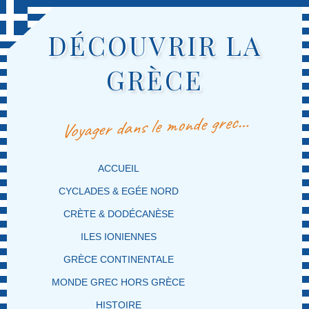
DÉCOUVRIR LA
GRÈCE
Voyager dans le monde grec…
MENU PRINCIPAL
MASQUER LA NAVIGATION PRINCIPALE
MASQUER LA NAVIGATION SECONDAIRE
ACCUEIL
CYCLADES & EGÉE NORD
CRÈTE & DODÉCANÈSE
ILES IONIENNES
GRÈCE CONTINENTALE
MONDE GREC HORS GRÈCE
HISTOIRE