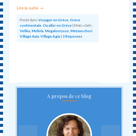
Lire la suite
→
Posté dans
Voyager en Grèce
,
Grèce
continentale
,
Ou aller en Grèce
|
Mots-clefs :
Velika
,
Melivia
,
Megalovrysso
,
Metaxochori
,
Village Ayia
,
Village Agia
|
3
Réponses
A propos de ce blog