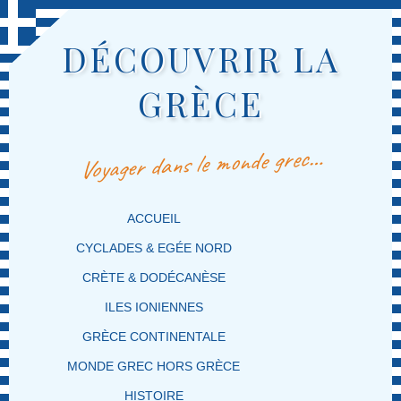
DÉCOUVRIR LA
GRÈCE
Voyager dans le monde grec…
MENU PRINCIPAL
MASQUER LA NAVIGATION PRINCIPALE
MASQUER LA NAVIGATION SECONDAIRE
ACCUEIL
CYCLADES & EGÉE NORD
CRÈTE & DODÉCANÈSE
ILES IONIENNES
GRÈCE CONTINENTALE
MONDE GREC HORS GRÈCE
HISTOIRE