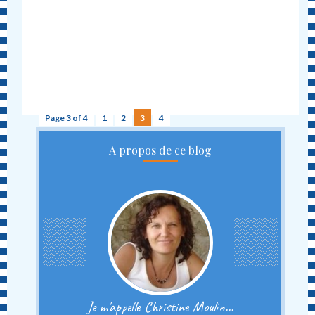
Page 3 of 4
1
2
3
4
A propos de ce blog
Je m'appelle Christine Moulin...