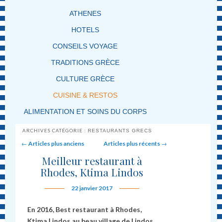
ATHENES
HOTELS
CONSEILS VOYAGE
TRADITIONS GRÈCE
CULTURE GRÈCE
CUISINE & RESTOS
ALIMENTATION ET SOINS DU CORPS
ARCHIVES CATÉGORIE :
RESTAURANTS GRECS
Post navigation
←
Articles plus anciens
Articles plus récents
→
Meilleur restaurant à
Rhodes, Ktima Lindos
22 janvier 2017
En 2016, Best restaurant à Rhodes,
Ktima Lindos au beau village de Lindos