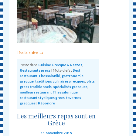
Lire la suite
→
Posté dans
Cuisine Grecque & Restos
,
Restaurants grecs
|
Mots-clefs :
Best
restaurant Thessaloniki
,
gastronomie
grecque
,
traditions culinaires grecques
,
plats
grecs traditionnels
,
spécialités grecques
,
meilleur restaurant Thessalonique
,
restaurants typiques grecs
,
tavernes
grecques
|
Répondre
Les meilleurs repas sont en
Grèce
11 novembre 2015