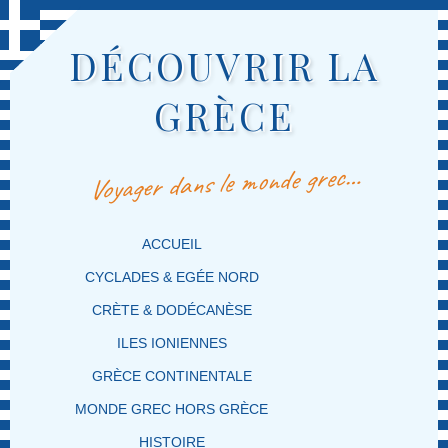
DÉCOUVRIR LA
GRÈCE
Voyager dans le monde grec…
MENU PRINCIPAL
MASQUER LA NAVIGATION PRINCIPALE
MASQUER LA NAVIGATION SECONDAIRE
ACCUEIL
CYCLADES & EGÉE NORD
CRÈTE & DODÉCANÈSE
ILES IONIENNES
GRÈCE CONTINENTALE
MONDE GREC HORS GRÈCE
HISTOIRE