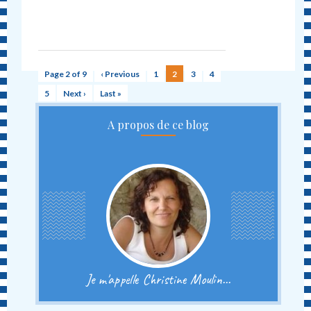
Page 2 of 9
‹ Previous
1
2
3
4
5
Next ›
Last »
A propos de ce blog
Je m'appelle Christine Moulin...