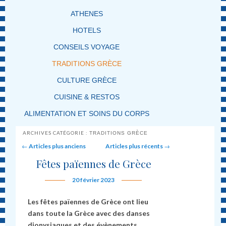
ATHENES
HOTELS
CONSEILS VOYAGE
TRADITIONS GRÈCE
CULTURE GRÈCE
CUISINE & RESTOS
ALIMENTATION ET SOINS DU CORPS
ARCHIVES CATÉGORIE :
TRADITIONS GRÈCE
Post navigation
←
Articles plus anciens
Articles plus récents
→
Fêtes païennes de Grèce
20 février 2023
Les fêtes païennes de Grèce ont lieu
dans toute la Grèce avec des danses
dionysiaques et des évènements