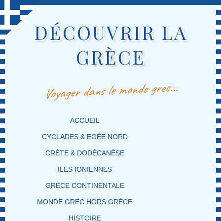
DÉCOUVRIR LA
GRÈCE
Voyager dans le monde grec…
MENU PRINCIPAL
MASQUER LA NAVIGATION PRINCIPALE
MASQUER LA NAVIGATION SECONDAIRE
ACCUEIL
CYCLADES & EGÉE NORD
CRÈTE & DODÉCANÈSE
ILES IONIENNES
GRÈCE CONTINENTALE
MONDE GREC HORS GRÈCE
HISTOIRE