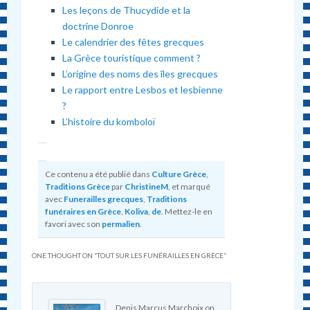
Les leçons de Thucydide et la
doctrine Donroe
Le calendrier des fêtes grecques
La Grèce touristique comment ?
L’origine des noms des îles grecques
Le rapport entre Lesbos et lesbienne
?
L’histoire du komboloï
Ce contenu a été publié dans
Culture Grèce
,
Traditions Grèce
par
ChristineM
, et marqué
avec
Funerailles grecques
,
Traditions
funéraires en Grèce
,
Koliva
,
de
. Mettez-le en
favori avec son
permalien
.
ONE THOUGHT ON “
TOUT SUR LES FUNÉRAILLES EN GRÈCE
”
Denis Marcus Marchoix
on