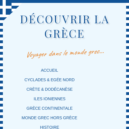
DÉCOUVRIR LA
GRÈCE
Voyager dans le monde grec…
MENU PRINCIPAL
MASQUER LA NAVIGATION PRINCIPALE
MASQUER LA NAVIGATION SECONDAIRE
ACCUEIL
CYCLADES & EGÉE NORD
CRÈTE & DODÉCANÈSE
ILES IONIENNES
GRÈCE CONTINENTALE
MONDE GREC HORS GRÈCE
HISTOIRE