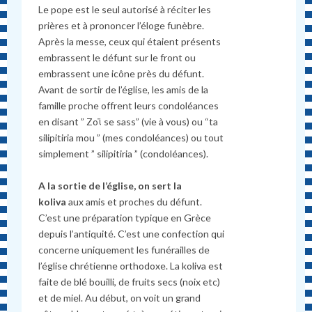
Le pope est le seul autorisé à réciter les
prières et à prononcer l’éloge funèbre.
Après la messe, ceux qui étaient présents
embrassent le défunt sur le front ou
embrassent une icône près du défunt.
Avant de sortir de l’église, les amis de la
famille proche offrent leurs condoléances
en disant ” Zoϊ se sass” (vie à vous) ou “ta
silipitiria mou ” (mes condoléances) ou tout
simplement ” silipitiria ” (condoléances).
A la sortie de l’église, on sert la
k
oliva
aux amis et proches du défunt.
C’est une préparation typique en Grèce
depuis l’antiquité. C’est une confection qui
concerne uniquement les funérailles de
l’église chrétienne orthodoxe. La koliva est
faite de blé bouilli, de fruits secs (noix etc)
et de miel. Au début, on voit un grand