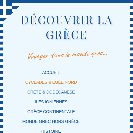
DÉCOUVRIR LA
GRÈCE
Voyager dans le monde grec…
MENU PRINCIPAL
MASQUER LA NAVIGATION PRINCIPALE
MASQUER LA NAVIGATION SECONDAIRE
ACCUEIL
CYCLADES & EGÉE NORD
CRÈTE & DODÉCANÈSE
ILES IONIENNES
GRÈCE CONTINENTALE
MONDE GREC HORS GRÈCE
HISTOIRE