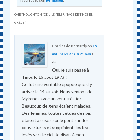
favori avec son
permalien
.
ONE THOUGHT ON “
DE L’ÎLE PÈLERINAGE DE TINOS EN
GRÈCE
”
Charles de Bernardy
on
15
avril 2021 à 18 h 21 min
a
dit :
Oui, je suis passé à
Tinos le 15 août 1973 !
Ce fut une véritable épopée que d’y
arriver le 14 au soir. Nous venions de
Mykonos avec un vent très fort.
Beaucoup de gens étaient malades.
Des femmes, toutes vêtues de noir,
étaient assises sur le pont sur des
couvertures et suppliaient, les bras
levés vers le ciel. Je disais à mon