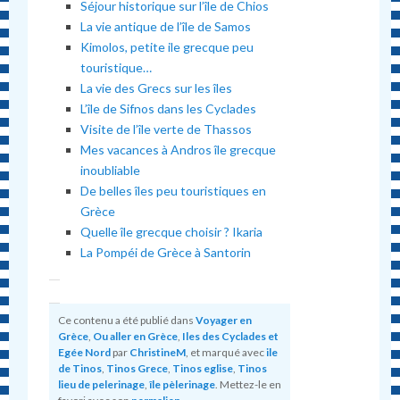
Séjour historique sur l’île de Chios
La vie antique de l’île de Samos
Kimolos, petite ile grecque peu
touristique…
La vie des Grecs sur les îles
L’île de Sifnos dans les Cyclades
Visite de l’île verte de Thassos
Mes vacances à Andros île grecque
inoubliable
De belles îles peu touristiques en
Grèce
Quelle île grecque choisir ? Ikaria
La Pompéi de Grèce à Santorin
Ce contenu a été publié dans
Voyager en
Grèce
,
Ou aller en Grèce
,
Iles des Cyclades et
Egée Nord
par
ChristineM
, et marqué avec
ile
de Tinos
,
Tinos Grece
,
Tinos eglise
,
Tinos
lieu de pelerinage
,
île pèlerinage
. Mettez-le en