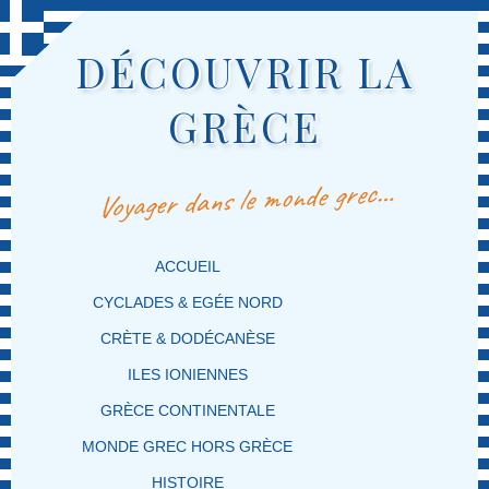
DÉCOUVRIR LA
GRÈCE
Voyager dans le monde grec…
MENU PRINCIPAL
MASQUER LA NAVIGATION PRINCIPALE
MASQUER LA NAVIGATION SECONDAIRE
ACCUEIL
CYCLADES & EGÉE NORD
CRÈTE & DODÉCANÈSE
ILES IONIENNES
GRÈCE CONTINENTALE
MONDE GREC HORS GRÈCE
HISTOIRE