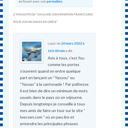
en favori avec son
permalien
.
2 THOUGHTS ON “
UN GUIDE CONVERSATION FRANCO GREC
POUR VOS VACANCES EN GRÈCE
”
Louis
on
20 mars 2022 à
16 h 00 min
a dit :
Avis à tous, c’est fou
comme les portes
s’ouvrent quand on entre quelque
part en lançant un “Yassou” ou
“Yassas” à la cantonade ! Par politesse
il est bien de dire un minimum de mots
usuels dans le pays où on séjourne.
Depuis longtemps je conseille à tous
mes amis de faire un tour sur le site ”
loecsen.com ” où on peu lire et
entendre les principales phrases