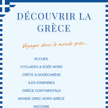
DÉCOUVRIR LA
GRÈCE
Voyager dans le monde grec…
MENU PRINCIPAL
MASQUER LA NAVIGATION PRINCIPALE
MASQUER LA NAVIGATION SECONDAIRE
ACCUEIL
CYCLADES & EGÉE NORD
CRÈTE & DODÉCANÈSE
ILES IONIENNES
GRÈCE CONTINENTALE
MONDE GREC HORS GRÈCE
HISTOIRE