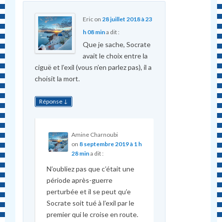
Eric
on
28 juillet 2018 à 23
h 08 min
a dit :
Que je sache, Socrate
avait le choix entre la
ciguë et l’exil (vous n’en parlez pas), il a
choisit la mort.
↓
Réponse
Amine Charnoubi
on
8 septembre 2019 à 1 h
28 min
a dit :
N’oubliez pas que c’était une
période après-guerre
perturbée et il se peut qu’e
Socrate soit tué à l’exil par le
premier qui le croise en route.