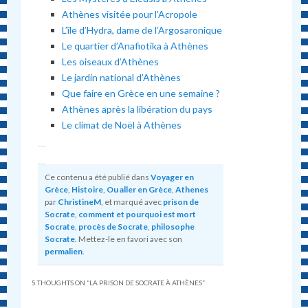
Athènes visitée pour l’Acropole
L’île d’Hydra, dame de l’Argosaronique
Le quartier d’Anafiotika à Athènes
Les oiseaux d’Athènes
Le jardin national d’Athènes
Que faire en Grèce en une semaine ?
Athènes après la libération du pays
Le climat de Noël à Athènes
Ce contenu a été publié dans
Voyager en
Grèce
,
Histoire
,
Ou aller en Grèce
,
Athenes
par
ChristineM
, et marqué avec
prison de
Socrate
,
comment et pourquoi est mort
Socrate
,
procès de Socrate
,
philosophe
Socrate
. Mettez-le en favori avec son
permalien
.
5 THOUGHTS ON “
LA PRISON DE SOCRATE À ATHÈNES
”