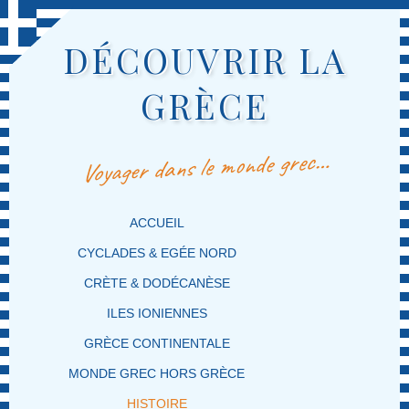
DÉCOUVRIR LA
GRÈCE
Voyager dans le monde grec…
MENU PRINCIPAL
MASQUER LA NAVIGATION PRINCIPALE
MASQUER LA NAVIGATION SECONDAIRE
ACCUEIL
CYCLADES & EGÉE NORD
CRÈTE & DODÉCANÈSE
ILES IONIENNES
GRÈCE CONTINENTALE
MONDE GREC HORS GRÈCE
HISTOIRE