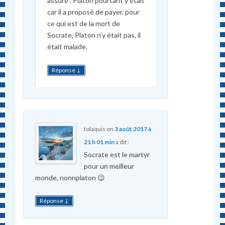
assuré . Platon pourtant y était
car il a proposé de payer. pour
ce qui est de la mort de
Socrate, Platon n’y était pas, il
était malade.
↓
Réponse
tolaquis
on
3 août 2017 à
21 h 01 min
a dit :
Socrate est le martyr
pour un meilleur
monde, nonnplaton 😉
↓
Réponse