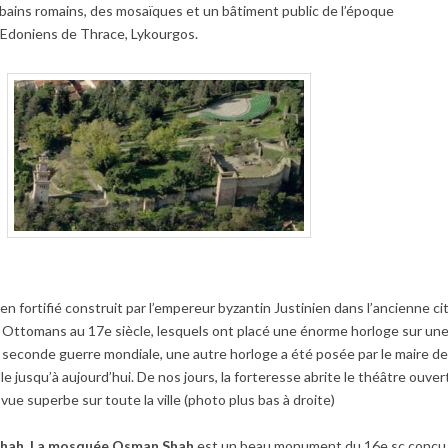
 bains romains, des mosaïques et un bâtiment public de l’époque
 Edoniens de Thrace, Lykourgos.
n fortifié construit par l’empereur byzantin Justinien dans l’ancienne ci
r les Ottomans au 17e siècle, lesquels ont placé une énorme horloge sur un
a seconde guerre mondiale, une autre horloge a été posée par le maire de
lle jusqu’à aujourd’hui. De nos jours, la forteresse abrite le théâtre ouver
ne vue superbe sur toute la ville (photo plus bas à droite)
Shah
.
La mosquée Osman Shah
est un beau monument du 16e sc conçu