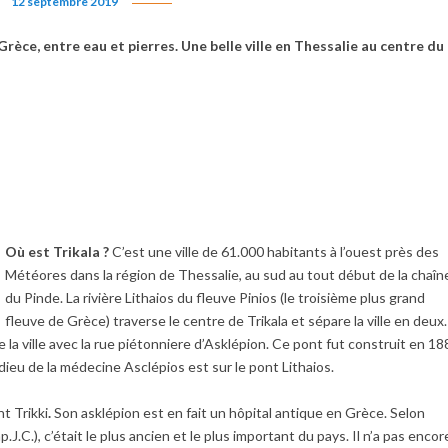
12 septembre 2019
Grèce, entre eau et pierres. Une belle ville en Thessalie au centre du
Où est Trikala ?
C’est une ville de 61.000 habitants à l’ouest près des
Météores dans la région de Thessalie, au sud au tout début de la chaîn
du Pinde. La rivière Lithaios du fleuve Pinios (le troisième plus grand
fleuve de Grèce) traverse le centre de Trikala et sépare la ville en deux. 
e la ville avec la rue piétonniere d’Asklépion. Ce pont fut construit en 1
dieu de la médecine Asclépios est sur le pont Lithaios.
nt Trikki
.
Son asklépion est en fait un hôpital antique en Grèce. Selon
.J.C.), c’était le plus ancien et le plus important du pays. Il n’a pas encor