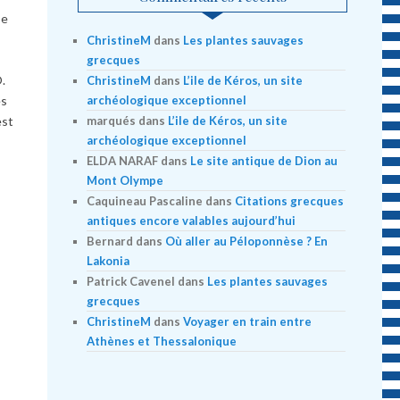
se
ChristineM
dans
Les plantes sauvages
grecques
.
ChristineM
dans
L’ile de Kéros, un site
archéologique exceptionnel
ès
marqués
dans
L’ile de Kéros, un site
est
archéologique exceptionnel
ELDA NARAF
dans
Le site antique de Dion au
Mont Olympe
Caquineau Pascaline
dans
Citations grecques
antiques encore valables aujourd’hui
Bernard
dans
Où aller au Péloponnèse ? En
Lakonia
Patrick Cavenel
dans
Les plantes sauvages
grecques
ChristineM
dans
Voyager en train entre
Athènes et Thessalonique