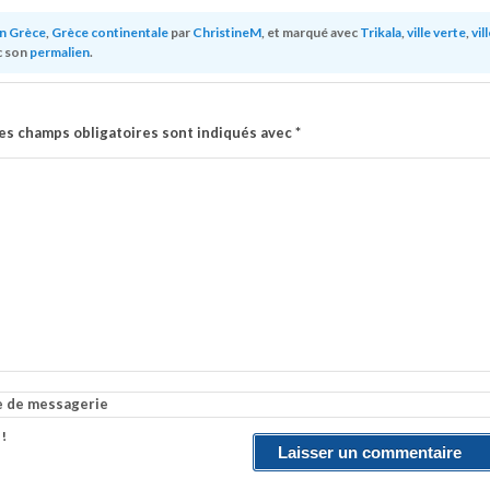
en Grèce
,
Grèce continentale
par
ChristineM
, et marqué avec
Trikala
,
ville verte
,
vil
c son
permalien
.
es champs obligatoires sont indiqués avec
*
e de messagerie
 !