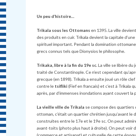
Un peu d’histoire…
Trikala sous les Ottomans
en 1395. La ville devient
des produits en cuir. Trikala devient la capitale d’u
spirituel important. Pendant la domination ottomane (
grecs connus tels que Dionysios le philosophe.
Trikaka, libre à la fin du 19e sc
. La ville se libère 
traité de Constantinople. Ce n’est cependant qu’aprè
grecque (en 1898). Trikala a ensuite joué un rôle cle
contre le
tsifliki
(Fief en francais) et c’est à Trikala
après, par d’immenses inondations ayant couvert la pl
La vieille ville de Trikala
se compose des quartiers de
ottoman, c’était un quartier chrétien jusqu’avant l
construites entre le 17e et le 19e sc. On peut admire
avant-toits (photo plus haut à droite). On peut voir
(commerce et artisanat) et culturelle de cette époqu