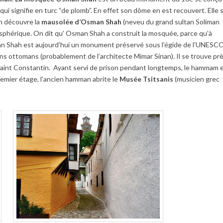
 signifie en turc “de plomb”. En effet son dôme en est recouvert. Elle 
on découvre la
mausolée d’Osman Shah
(neveu du grand sultan Soliman
sphérique. On dit qu’ Osman Shah a construit la mosquée, parce qu’à
man Shah est aujourd’hui un monument préservé sous l’égide de l’UNESCO
ins ottomans (probablement de l’architecte Mimar Sinan). Il se trouve pr
 Saint Constantin. Ayant servi de prison pendant longtemps, le hammam 
remier étage, l’ancien hamman abrite le
Musée Tsitsanis
(musicien grec