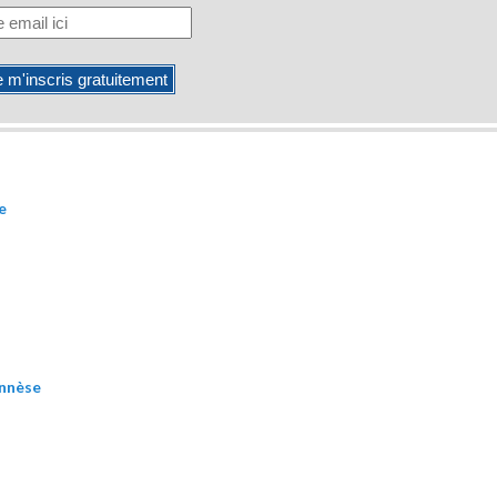
e
onnèse