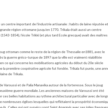
 un centre important de l’industrie artisanale : habits de laine réputée e
ne grande région ottomane jusqu’en 1770. Trikala était aussi un centre
1543-1854), l’école Trikki (et plus tard Ecole grecque) avait des maîtres
du joug ottoman comme le reste de la région de Thessalie en1881, avec le
s la guerre gréco-turque de 1897 que la ville est vraiment réabilitée
f en ce qui concerne les mobilisations agricoles du début du 20e siècle
 que la première coopérative agricole fut fondée. Trikala fut punie, une an
aine de Trikala.
 Varoussi et de Palia Manavika autour de la forteresse. Sous le joug
e deuxième guerre mondiale. Les anciennes maisons de Varoussi ont été
r ces belles habitations au rythme architectural particulier avec de long
 de nombreuses églises lesquelles qui reflètaient la prospérité économiq
e-là. Celles qui ont survécu sont Saint Anargyis avec ses jolies fresque