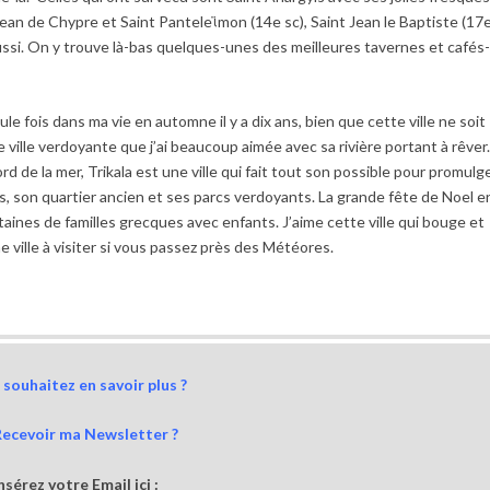
t Jean de Chypre et Saint Panteleϊmon (14e sc), Saint Jean le Baptiste (17
oussi. On y trouve là-bas quelques-unes des meilleures tavernes et cafés
ule fois dans ma vie en automne il y a dix ans, bien que cette ville ne soit
 une ville verdoyante que j’ai beaucoup aimée avec sa rivière portant à rêver
ord de la mer, Trikala est une ville qui fait tout son possible pour promulg
s, son quartier ancien et ses parcs verdoyants. La grande fête de Noel e
taines de familles grecques avec enfants. J’aime cette ville qui bouge et
ne ville à visiter si vous passez près des Météores.
souhaitez en savoir plus ?
Recevoir ma Newsletter ?
nsérez votre Email ici :