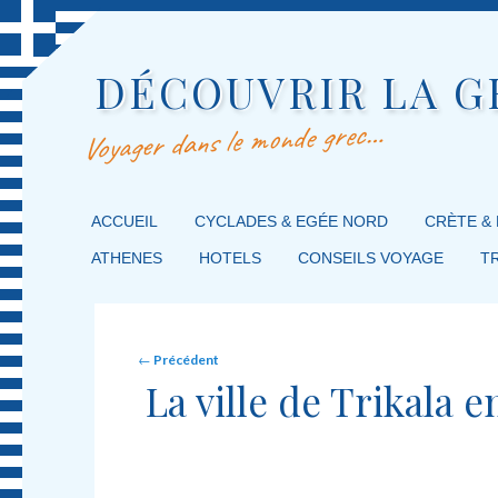
DÉCOUVRIR LA G
Voyager dans le monde grec…
MENU PRINCIPAL
ACCUEIL
MASQUER LA NAVIGATION PRINCIPALE
MASQUER LA NAVIGATION SECONDAIRE
CYCLADES & EGÉE NORD
CRÈTE &
ATHENES
HOTELS
CONSEILS VOYAGE
T
Post navigation
←
Précédent
La ville de Trikala 