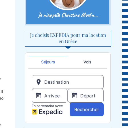
Je m'appelle Christine Moulin...
Je choisis EXPEDIA pour ma location
en Grèce
e
Il
886
e