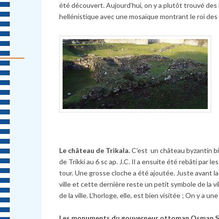
été découvert. Aujourd’hui, on y a plutôt trouvé des
hellénistique avec une mosaïque montrant le roi des
Le château de Trikala.
C’est un château byzantin bie
de Trikki au 6 sc ap. J.C. Il a ensuite été rebâti pa
tour. Une grosse cloche a été ajoutée. Juste avant l
ville et cette dernière reste un petit symbole de la vi
de la ville. L’horloge, elle, est bien visitée ; On y a u
Les monuments du gouverneur ottoman Osman 