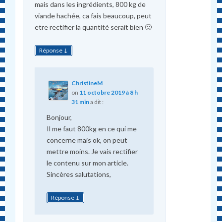
mais dans les ingrédients, 800 kg de
viande hachée, ca fais beaucoup, peut
etre rectifier la quantité serait bien 🙂
↓
Réponse
ChristineM
on
11 octobre 2019 à 8 h
31 min
a dit :
Bonjour,
Il me faut 800kg en ce qui me
concerne mais ok, on peut
mettre moins. Je vais rectifier
le contenu sur mon article.
Sincères salutations,
↓
Réponse