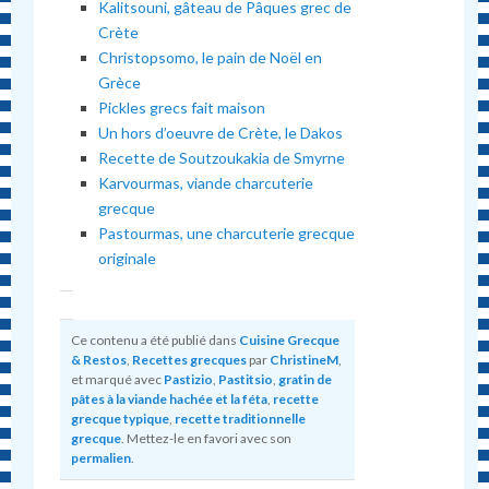
Kalitsouni, gâteau de Pâques grec de
Crète
Christopsomo, le pain de Noël en
Grèce
Pickles grecs fait maison
Un hors d’oeuvre de Crète, le Dakos
Recette de Soutzoukakia de Smyrne
Karvourmas, viande charcuterie
grecque
Pastourmas, une charcuterie grecque
originale
Ce contenu a été publié dans
Cuisine Grecque
& Restos
,
Recettes grecques
par
ChristineM
,
et marqué avec
Pastizio
,
Pastitsio
,
gratin de
pâtes à la viande hachée et la féta
,
recette
grecque typique
,
recette traditionnelle
grecque
. Mettez-le en favori avec son
permalien
.