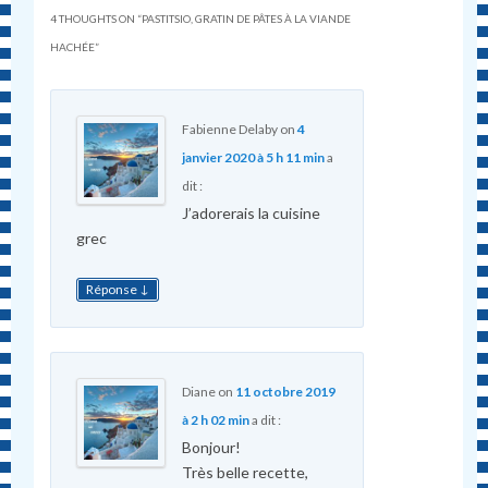
4 THOUGHTS ON “
PASTITSIO, GRATIN DE PÂTES À LA VIANDE
HACHÉE
”
Fabienne Delaby
on
4
janvier 2020 à 5 h 11 min
a
dit :
J’adorerais la cuisine
grec
↓
Réponse
Diane
on
11 octobre 2019
à 2 h 02 min
a dit :
Bonjour!
Très belle recette,