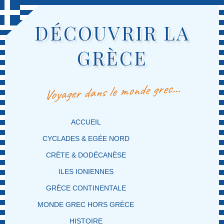
DÉCOUVRIR LA
GRÈCE
Voyager dans le monde grec…
MENU PRINCIPAL
MASQUER LA NAVIGATION PRINCIPALE
MASQUER LA NAVIGATION SECONDAIRE
ACCUEIL
CYCLADES & EGÉE NORD
CRÈTE & DODÉCANÈSE
ILES IONIENNES
GRÈCE CONTINENTALE
MONDE GREC HORS GRÈCE
HISTOIRE