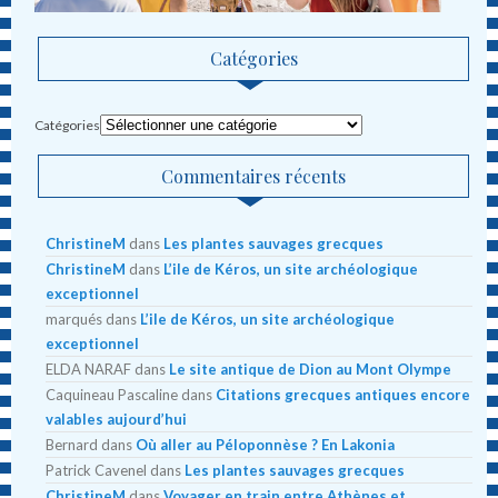
Catégories
Catégories
Commentaires récents
ChristineM
dans
Les plantes sauvages grecques
ChristineM
dans
L’ile de Kéros, un site archéologique
exceptionnel
marqués
dans
L’ile de Kéros, un site archéologique
exceptionnel
ELDA NARAF
dans
Le site antique de Dion au Mont Olympe
Caquineau Pascaline
dans
Citations grecques antiques encore
valables aujourd’hui
Bernard
dans
Où aller au Péloponnèse ? En Lakonia
Patrick Cavenel
dans
Les plantes sauvages grecques
ChristineM
dans
Voyager en train entre Athènes et