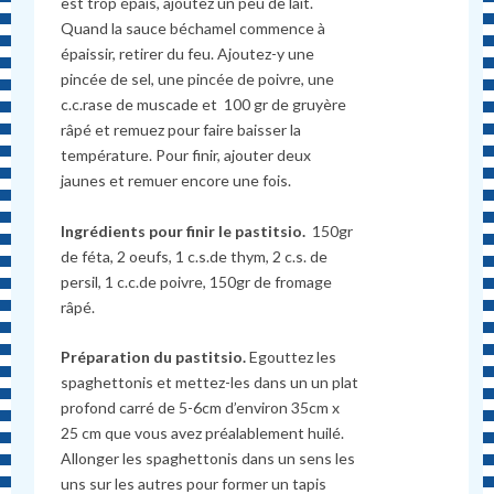
est trop épais, ajoutez un peu de lait.
Quand la sauce béchamel commence à
épaissir, retirer du feu. Ajoutez-y une
pincée de sel, une pincée de poivre, une
c.c.rase de muscade et 100 gr de gruyère
râpé et remuez pour faire baisser la
température. Pour finir, ajouter deux
jaunes et remuer encore une fois.
Ingrédients pour finir le pastitsio.
150gr
de féta, 2 oeufs, 1 c.s.de thym, 2 c.s. de
persil, 1 c.c.de poivre, 150gr de fromage
râpé.
Préparation du pastitsio.
Egouttez les
spaghettonis et mettez-les dans un un plat
profond carré de 5-6cm d’environ 35cm x
25 cm que vous avez préalablement huilé.
Allonger les spaghettonis dans un sens les
uns sur les autres pour former un tapis