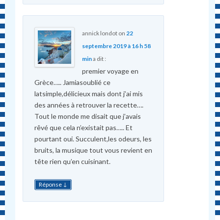
annick londot
on
22
septembre 2019 à 16 h 58
min
a dit :
premier voyage en
Grèce….. Jamiasoublié ce
latsimple,délicieux mais dont j’ai mis
des années à retrouver la recette….
Tout le monde me disait que j’avais
rêvé que cela n’existait pas….. Et
pourtant oui. Succulent,les odeurs, les
bruits, la musique tout vous revient en
tête rien qu’en cuisinant.
↓
Réponse