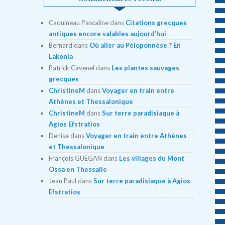
Caquineau Pascaline
dans
Citations grecques
antiques encore valables aujourd’hui
Bernard
dans
Où aller au Péloponnèse ? En
Lakonia
Patrick Cavenel
dans
Les plantes sauvages
grecques
ChristineM
dans
Voyager en train entre
Athènes et Thessalonique
ChristineM
dans
Sur terre paradisiaque à
Agios Efstratios
Denise
dans
Voyager en train entre Athènes
et Thessalonique
François GUÉGAN
dans
Les villages du Mont
Ossa en Thessalie
Jean Paul
dans
Sur terre paradisiaque à Agios
Efstratios