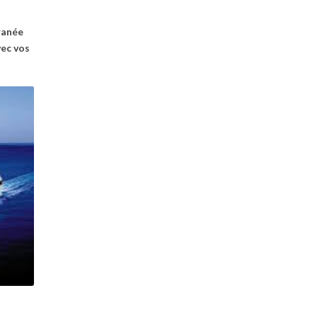
ranée
vec vos