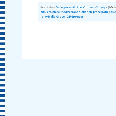
Posté dans
Voyager en Grèce
,
Conseils Voyage
|
Mots-
mini croisière Méditerranée
,
aller en grèce pour pas 
ferry Italie Grece
|
2
Réponses