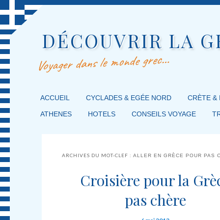
DÉCOUVRIR LA G
Voyager dans le monde grec…
MENU PRINCIPAL
ACCUEIL
MASQUER LA NAVIGATION PRINCIPALE
MASQUER LA NAVIGATION SECONDAIRE
CYCLADES & EGÉE NORD
CRÈTE &
ATHENES
HOTELS
CONSEILS VOYAGE
T
ARCHIVES DU MOT-CLEF :
ALLER EN GRÈCE POUR PAS 
Croisière pour la Grè
pas chère