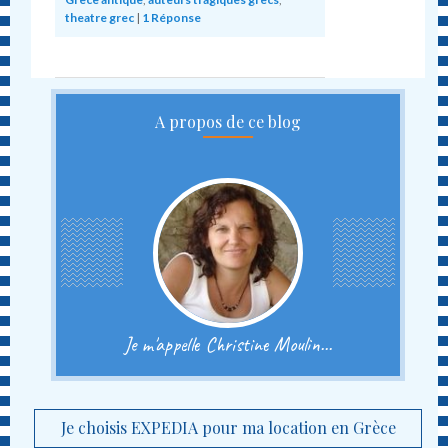
theatre grec
|
1
Réponse
A propos de ce blog
Je m'appelle Christine Moulin...
Je choisis EXPEDIA pour ma location en Grèce