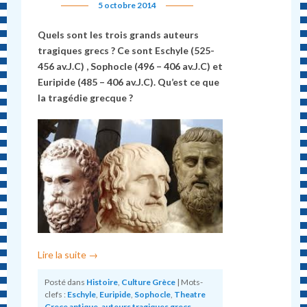
5 octobre 2014
Quels sont les trois grands auteurs
tragiques grecs ? Ce sont Eschyle (525-
456 av.J.C) , Sophocle (496 – 406 av.J.C) et
Euripide (485 – 406 av.J.C). Qu’est ce que
la tragédie grecque ?
Lire la suite
→
Posté dans
Histoire
,
Culture Grèce
|
Mots-
clefs :
Eschyle
,
Euripide
,
Sophocle
,
Theatre
Grece antique
,
auteurs tragiques grecs
,