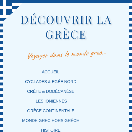
DÉCOUVRIR LA
GRÈCE
Voyager dans le monde grec…
MENU PRINCIPAL
MASQUER LA NAVIGATION PRINCIPALE
MASQUER LA NAVIGATION SECONDAIRE
ACCUEIL
CYCLADES & EGÉE NORD
CRÈTE & DODÉCANÈSE
ILES IONIENNES
GRÈCE CONTINENTALE
MONDE GREC HORS GRÈCE
HISTOIRE