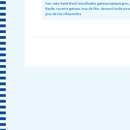
l'an
,
cake Saint Basil
,
Vassilopita
,
gateau typique grec
Basile
,
recette gateau Jour de l'An
,
dessert facile pour
jour de l'an
|
Répondre