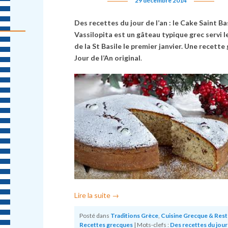
29 décembre 2014
Des recettes du jour de l’an : le Cake Saint Ba
Vassilopita est un
gâteau typique grec
servi l
de la St Basile le premier janvier. Une recette
Jour de l’An original
.
Lire la suite
→
Posté dans
Traditions Grèce
,
Cuisine Grecque & Res
Recettes grecques
|
Mots-clefs :
Des recettes du jour