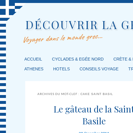
DÉCOUVRIR LA G
Voyager dans le monde grec…
MENU PRINCIPAL
ACCUEIL
MASQUER LA NAVIGATION PRINCIPALE
MASQUER LA NAVIGATION SECONDAIRE
CYCLADES & EGÉE NORD
CRÈTE &
ATHENES
HOTELS
CONSEILS VOYAGE
T
ARCHIVES DU MOT-CLEF :
CAKE SAINT BASIL
Le gâteau de la Sain
Basile