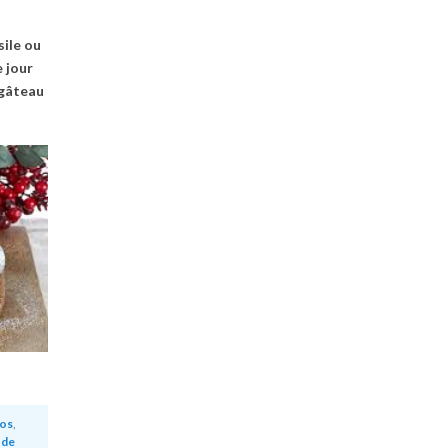
sile ou
e jour
 gâteau
tos
,
 de