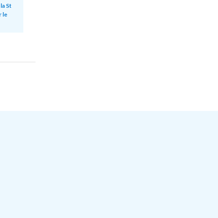
,
la St
 le