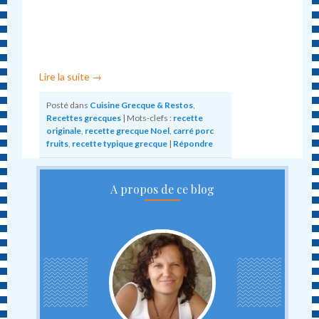
Lire la suite
→
Posté dans
Cuisine Grecque & Restos
,
Recettes grecques
|
Mots-clefs :
recette
originale
,
recette grecque Noel
,
carré porc
fruits
,
recette typique grecque
|
Répondre
A propos de ce blog