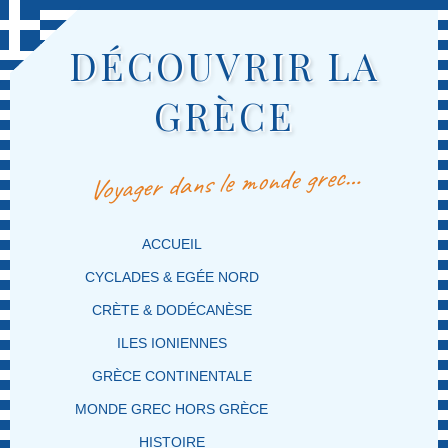
DÉCOUVRIR LA
GRÈCE
Voyager dans le monde grec…
MENU PRINCIPAL
MASQUER LA NAVIGATION PRINCIPALE
MASQUER LA NAVIGATION SECONDAIRE
ACCUEIL
CYCLADES & EGÉE NORD
CRÈTE & DODÉCANÈSE
ILES IONIENNES
GRÈCE CONTINENTALE
MONDE GREC HORS GRÈCE
HISTOIRE