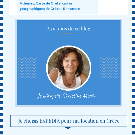
Athènes
,
Carte de Crète
,
cartes
géographiques de Grèce
|
Répondre
A propos de ce blog
Je m'appelle Christine Moulin...
Je choisis EXPEDIA pour ma location en Grèce