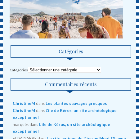
Catégories
Catégories
Commentaires récents
ChristineM
dans
Les plantes sauvages grecques
ChristineM
dans
L’ile de Kéros, un site archéologique
exceptionnel
marqués
dans
L’ile de Kéros, un site archéologique
exceptionnel
ELDA NARAF
dans
Le site antique de Dion au Mont Olympe