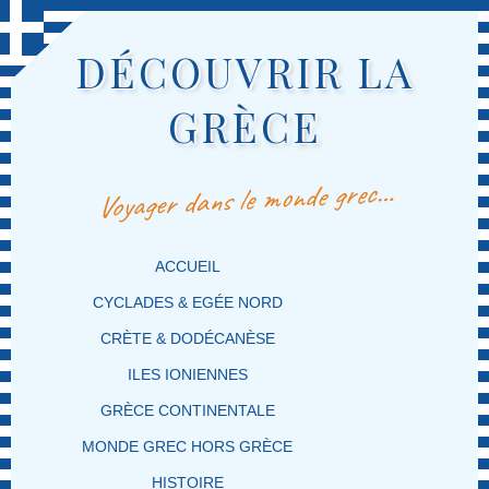
DÉCOUVRIR LA
GRÈCE
Voyager dans le monde grec…
MENU PRINCIPAL
MASQUER LA NAVIGATION PRINCIPALE
MASQUER LA NAVIGATION SECONDAIRE
ACCUEIL
CYCLADES & EGÉE NORD
CRÈTE & DODÉCANÈSE
ILES IONIENNES
GRÈCE CONTINENTALE
MONDE GREC HORS GRÈCE
HISTOIRE