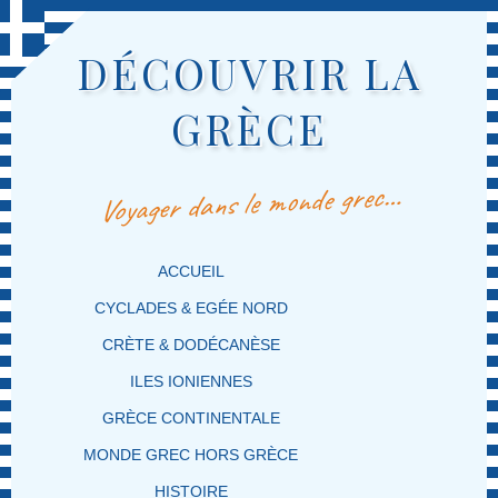
DÉCOUVRIR LA
GRÈCE
Voyager dans le monde grec…
MENU PRINCIPAL
MASQUER LA NAVIGATION PRINCIPALE
MASQUER LA NAVIGATION SECONDAIRE
ACCUEIL
CYCLADES & EGÉE NORD
CRÈTE & DODÉCANÈSE
ILES IONIENNES
GRÈCE CONTINENTALE
MONDE GREC HORS GRÈCE
HISTOIRE