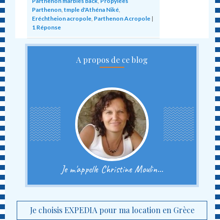
Parthenon marbles back
,
Propylées
Parthenon
,
tmple d'Athéna Niké
,
Eréchtheion acropole
,
Parthenon Acropole
|
1
Réponse
A propos de ce blog
Je m'appelle Christine Moulin...
Je choisis EXPEDIA pour ma location en Grèce