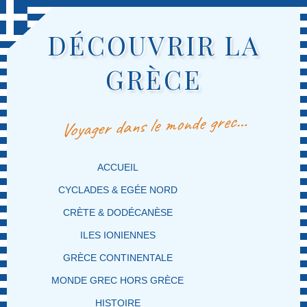
DÉCOUVRIR LA
GRÈCE
Voyager dans le monde grec…
MENU PRINCIPAL
MASQUER LA NAVIGATION PRINCIPALE
MASQUER LA NAVIGATION SECONDAIRE
ACCUEIL
CYCLADES & EGÉE NORD
CRÈTE & DODÉCANÈSE
ILES IONIENNES
GRÈCE CONTINENTALE
MONDE GREC HORS GRÈCE
HISTOIRE