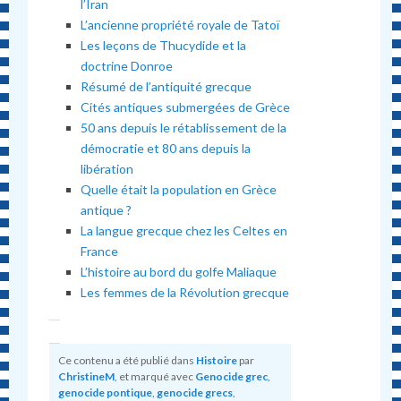
l’Iran
L’ancienne propriété royale de Tatoï
Les leçons de Thucydide et la
doctrine Donroe
Résumé de l’antiquité grecque
Cités antiques submergées de Grèce
50 ans depuis le rétablissement de la
démocratie et 80 ans depuis la
libération
Quelle était la population en Grèce
antique ?
La langue grecque chez les Celtes en
France
L’histoire au bord du golfe Maliaque
Les femmes de la Révolution grecque
Ce contenu a été publié dans
Histoire
par
ChristineM
, et marqué avec
Genocide grec
,
genocide pontique
,
genocide grecs
,