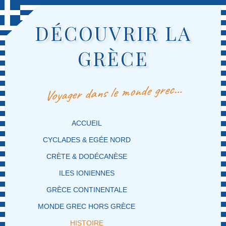
DÉCOUVRIR LA
GRÈCE
Voyager dans le monde grec…
MENU PRINCIPAL
MASQUER LA NAVIGATION PRINCIPALE
MASQUER LA NAVIGATION SECONDAIRE
ACCUEIL
CYCLADES & EGÉE NORD
CRÈTE & DODÉCANÈSE
ILES IONIENNES
GRÈCE CONTINENTALE
MONDE GREC HORS GRÈCE
HISTOIRE