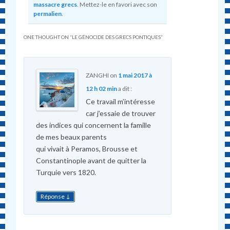
massacre grecs
. Mettez-le en favori avec son
permalien
.
ONE THOUGHT ON “
LE GÉNOCIDE DES GRECS PONTIQUES
”
ZANGHI
on
1 mai 2017 à
12 h 02 min
a dit :
Ce travail m’intéresse
car j’essaie de trouver
des indices qui concernent la famille
de mes beaux parents
qui vivait à Peramos, Brousse et
Constantinople avant de quitter la
Turquie vers 1820.
↓
Réponse