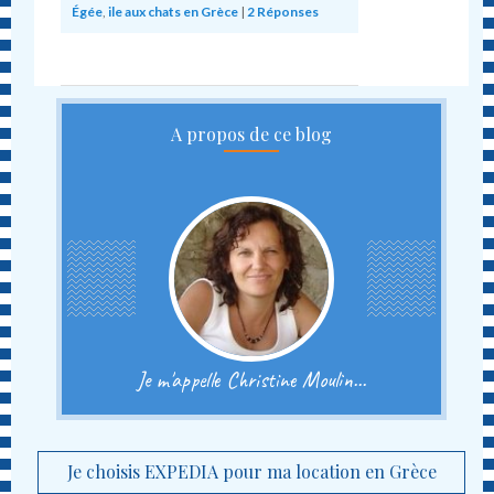
Égée
,
ile aux chats en Grèce
|
2
Réponses
A propos de ce blog
Je m'appelle Christine Moulin...
Je choisis EXPEDIA pour ma location en Grèce