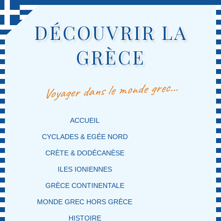
DÉCOUVRIR LA
GRÈCE
Voyager dans le monde grec…
MENU PRINCIPAL
MASQUER LA NAVIGATION PRINCIPALE
MASQUER LA NAVIGATION SECONDAIRE
ACCUEIL
CYCLADES & EGÉE NORD
CRÈTE & DODÉCANÈSE
ILES IONIENNES
GRÈCE CONTINENTALE
MONDE GREC HORS GRÈCE
HISTOIRE