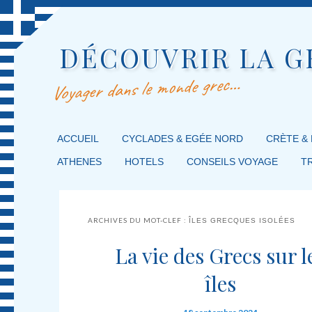
DÉCOUVRIR LA G
Voyager dans le monde grec…
MENU PRINCIPAL
ACCUEIL
MASQUER LA NAVIGATION PRINCIPALE
MASQUER LA NAVIGATION SECONDAIRE
CYCLADES & EGÉE NORD
CRÈTE &
ATHENES
HOTELS
CONSEILS VOYAGE
T
ARCHIVES DU MOT-CLEF :
ÎLES GRECQUES ISOLÉES
La vie des Grecs sur l
îles