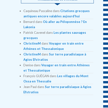
Caquineau Pascaline
dans
Citations grecques
antiques encore valables aujourd’hui
Bernard
dans
Où aller au Péloponnèse ? En
Lakonia
Patrick Cavenel
dans
Les plantes sauvages
grecques
ChristineM
dans
Voyager en train entre
Athènes et Thessalonique
ChristineM
dans
Sur terre paradisiaque à
Agios Efstratios
Denise
dans
Voyager en train entre Athènes
et Thessalonique
François GUÉGAN
dans
Les villages du Mont
Ossa en Thessalie
Jean Paul
dans
Sur terre paradisiaque à Agios
Efstratios