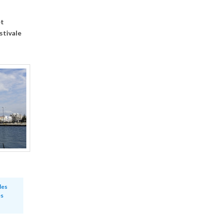
et
estivale
des
es