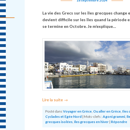
18 septembre 2024
La vie des Grecs sur les îles grecques change 
devient difficile sur les îles quand la période 
se termine en Octobre. Je m’explique…
Lire la suite
→
Posté dans
Voyager en Grèce
,
Ou aller en Grèce
,
Iles 
Cyclades et Egée Nord
|
Mots-clefs :
Agoni grammi
,
îl
grecques isolées
,
îles grecques en hiver
|
Répondre