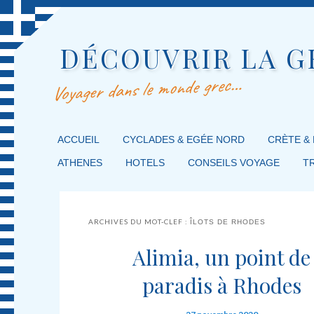
DÉCOUVRIR LA G
Voyager dans le monde grec…
MENU PRINCIPAL
ACCUEIL
MASQUER LA NAVIGATION PRINCIPALE
MASQUER LA NAVIGATION SECONDAIRE
CYCLADES & EGÉE NORD
CRÈTE &
ATHENES
HOTELS
CONSEILS VOYAGE
T
ARCHIVES DU MOT-CLEF :
ÎLOTS DE RHODES
Alimia, un point de
paradis à Rhodes