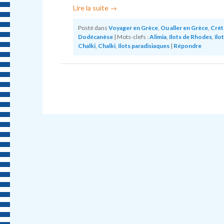
Lire la suite
→
Posté dans
Voyager en Grèce
,
Ou aller en Grèce
,
Crèt
Dodécanèse
|
Mots-clefs :
Alimia
,
îlots de Rhodes
,
îlo
Chalki
,
Chalki
,
îlots paradisiaques
|
Répondre