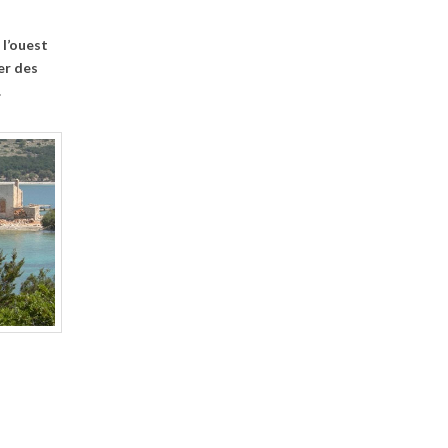
 l’ouest
er des
.