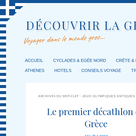
DÉCOUVRIR LA G
Voyager dans le monde grec…
MENU PRINCIPAL
ACCUEIL
MASQUER LA NAVIGATION PRINCIPALE
MASQUER LA NAVIGATION SECONDAIRE
CYCLADES & EGÉE NORD
CRÈTE &
ATHENES
HOTELS
CONSEILS VOYAGE
T
ARCHIVES DU MOT-CLEF :
JEUX OLYMPIQUES ANTIQUES
Le premier décathlon
Grèce