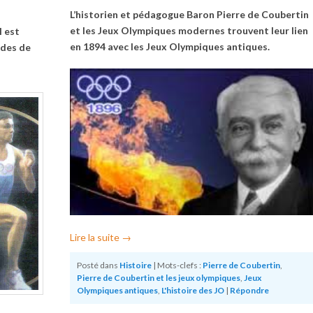
L’historien et pédagogue Baron Pierre de Coubertin
et les Jeux Olympiques modernes trouvent leur lien
l est
en 1894 avec les Jeux Olympiques antiques.
ades de
Lire la suite
→
Posté dans
Histoire
|
Mots-clefs :
Pierre de Coubertin
,
Pierre de Coubertin et les jeux olympiques
,
Jeux
Olympiques antiques
,
L'histoire des JO
|
Répondre