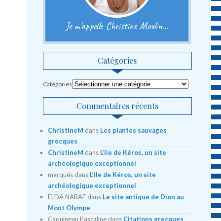
Je m'appelle Christine Moulin...
Catégories
Catégories
Commentaires récents
ChristineM
dans
Les plantes sauvages
grecques
ChristineM
dans
L’ile de Kéros, un site
archéologique exceptionnel
marqués
dans
L’ile de Kéros, un site
archéologique exceptionnel
ELDA NARAF
dans
Le site antique de Dion au
Mont Olympe
Caquineau Pascaline
dans
Citations grecques