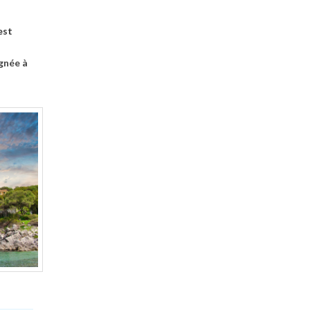
est
gnée à