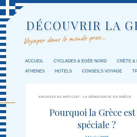
DÉCOUVRIR LA G
Voyager dans le monde grec…
MENU PRINCIPAL
ACCUEIL
MASQUER LA NAVIGATION PRINCIPALE
MASQUER LA NAVIGATION SECONDAIRE
CYCLADES & EGÉE NORD
CRÈTE &
ATHENES
HOTELS
CONSEILS VOYAGE
T
ARCHIVES DU MOT-CLEF :
LA DÉMOCRATIE EN GRÈCE
Pourquoi la Grèce est 
spéciale ?