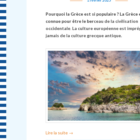
1 février 2025
Pourquoi la Grèce est si populaire ? La Grèce 
connue pour être le ber
ceau de la civilisation
occide
ntale
.
La culture européenne est impré
jamais de la culture grecque antique.
Lire la suite
→