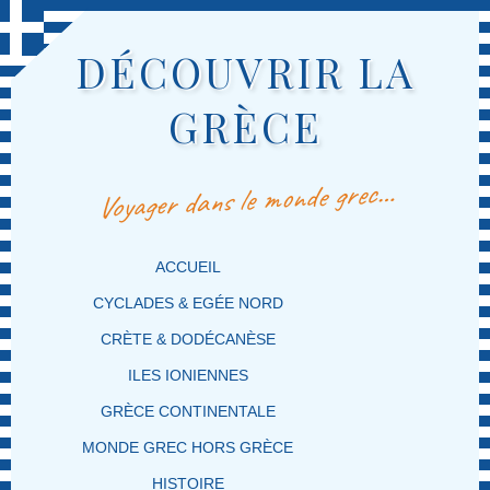
DÉCOUVRIR LA
GRÈCE
Voyager dans le monde grec…
MENU PRINCIPAL
MASQUER LA NAVIGATION PRINCIPALE
MASQUER LA NAVIGATION SECONDAIRE
ACCUEIL
CYCLADES & EGÉE NORD
CRÈTE & DODÉCANÈSE
ILES IONIENNES
GRÈCE CONTINENTALE
MONDE GREC HORS GRÈCE
HISTOIRE