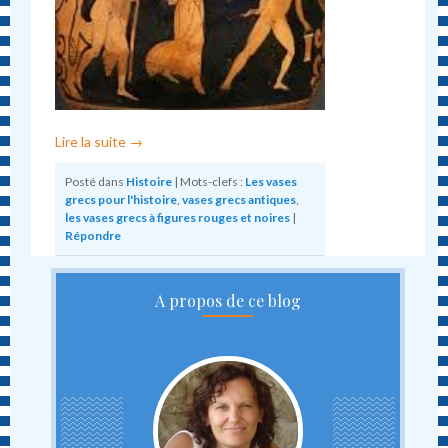
Lire la suite
→
Posté dans
Histoire
|
Mots-clefs :
Les vases
grecs pour l'histoire
,
vases grecs antiques
,
les vases grecs à figures rouges et noires
|
Répondre
A propos de ce blog