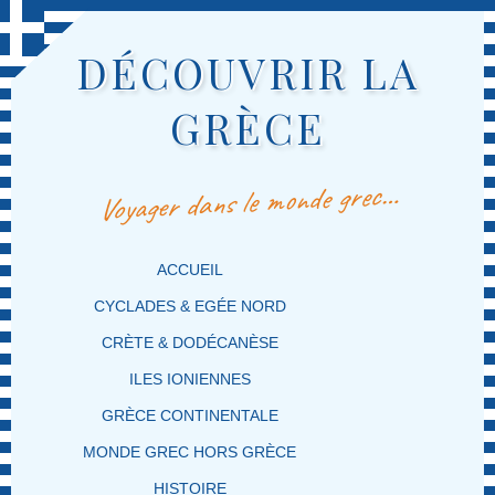
DÉCOUVRIR LA
GRÈCE
Voyager dans le monde grec…
MENU PRINCIPAL
MASQUER LA NAVIGATION PRINCIPALE
MASQUER LA NAVIGATION SECONDAIRE
ACCUEIL
CYCLADES & EGÉE NORD
CRÈTE & DODÉCANÈSE
ILES IONIENNES
GRÈCE CONTINENTALE
MONDE GREC HORS GRÈCE
HISTOIRE