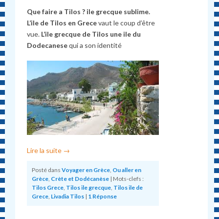
Que faire a Tilos ? ile grecque sublime.
L’ile de Tilos en Grece
vaut le coup d’être
vue.
L’ile grecque de Tilos une ile du
Dodecanese
qui a son identité
Lire la suite
→
Posté dans
Voyager en Grèce
,
Ou aller en
Grèce
,
Crète et Dodécanèse
|
Mots-clefs :
Tilos Grece
,
Tilos ile grecque
,
Tilos ile de
Grece
,
Livadia Tilos
|
1
Réponse