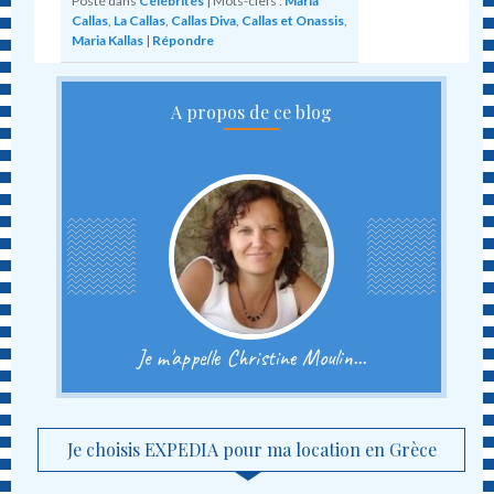
Posté dans
Célébrités
|
Mots-clefs :
Maria
Callas
,
La Callas
,
Callas Diva
,
Callas et Onassis
,
Maria Kallas
|
Répondre
A propos de ce blog
Je m'appelle Christine Moulin...
Je choisis EXPEDIA pour ma location en Grèce