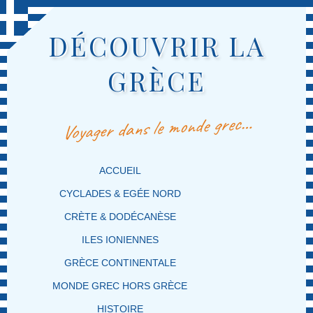
DÉCOUVRIR LA
GRÈCE
Voyager dans le monde grec…
MENU PRINCIPAL
MASQUER LA NAVIGATION PRINCIPALE
MASQUER LA NAVIGATION SECONDAIRE
ACCUEIL
CYCLADES & EGÉE NORD
CRÈTE & DODÉCANÈSE
ILES IONIENNES
GRÈCE CONTINENTALE
MONDE GREC HORS GRÈCE
HISTOIRE