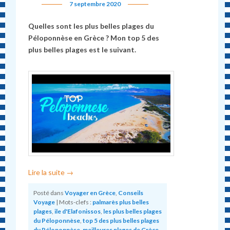
7 septembre 2020
Quelles sont les plus be
lles plages du
Péloponnèse en Grèce ? Mon
top 5 des
plus belles plages est le suivant.
Lire la suite
→
Posté dans
Voyager en Grèce
,
Conseils
Voyage
|
Mots-clefs :
palmarès plus belles
plages
,
ile d'Elafonissos
,
les plus belles plages
du Péloponnèse
,
top 5 des plus belles plages
du Péloponnèse
,
meilleures plages de Grèce
,