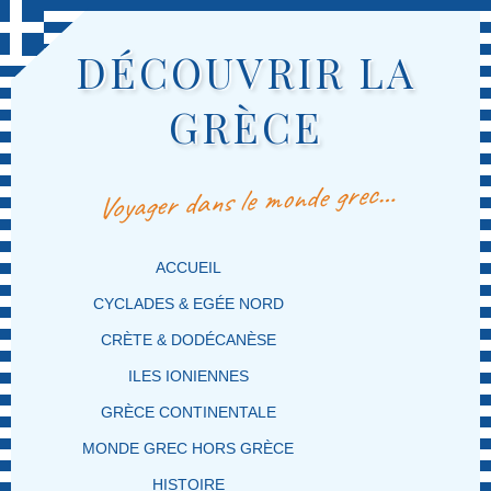
DÉCOUVRIR LA
GRÈCE
Voyager dans le monde grec…
MENU PRINCIPAL
MASQUER LA NAVIGATION PRINCIPALE
MASQUER LA NAVIGATION SECONDAIRE
ACCUEIL
CYCLADES & EGÉE NORD
CRÈTE & DODÉCANÈSE
ILES IONIENNES
GRÈCE CONTINENTALE
MONDE GREC HORS GRÈCE
HISTOIRE