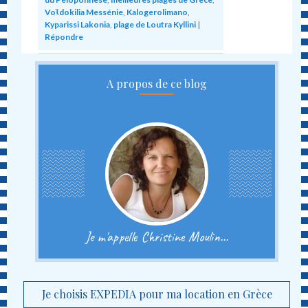
Voϊdokilia Messénie
,
Kalogerolimano
,
Kyparissi Lakonia
,
plage de Loutra Kyllini
|
Répondre
A propos de ce blog
Je m'appelle Christine Moulin...
Je choisis EXPEDIA pour ma location en Grèce